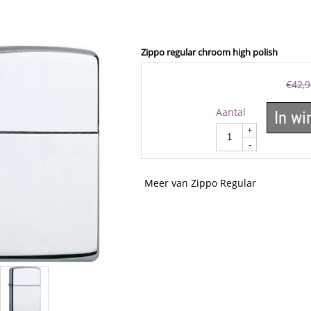
Zippo regular chroom high polish
€
42,9
Aantal
In w
+
-
Meer van Zippo Regular