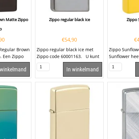
own Matte Zippo
Zippo regular black ice
Zippo 
o
90
€
54,90
€
 Regular Brown
Zippo regular black ice met
Zippo Sunflow
. Een Zippo
Zippo code 60001163. U kunt
Sunflower heef
 zeer
deze Zippo aansteker ook...
de kleur Sunf
 winkelmand
In winkelmand
aansteker is...