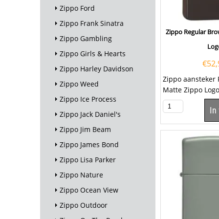
Zippo Ford
Zippo Frank Sinatra
Zippo Regular Br
Zippo Gambling
Log
Zippo Girls & Hearts
€
52,
Zippo Harley Davidson
Zippo aansteker
Zippo Weed
Matte Zippo Logo
Zippo Ice Process
aansteker is een
In
kwalitatieve...
Zippo Jack Daniel's
Zippo Jim Beam
Zippo James Bond
Zippo Lisa Parker
Zippo Nature
Zippo Ocean View
Zippo Outdoor