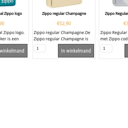
al Zippo logo
Zippo regular Champagne
Zippo Regula
90
€
52,90
€
l Zippo logo.
Zippo regular Champagne.De
Zippo Regular
ker is een
Zippo regular Champagne is
met Zippo cod
 aanstekers
Champagne afgewerkt en
 winkelmand
In winkelmand
werkt op benzine.Een...