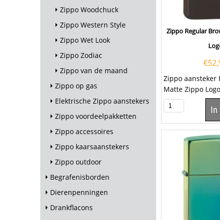
Zippo Woodchuck
Zippo Western Style
Zippo Regular Br
Zippo Wet Look
Log
Zippo Zodiac
€
52,
Zippo van de maand
Zippo aansteker
Zippo op gas
Matte Zippo Logo
aansteker is een
Elektrische Zippo aanstekers
In
kwalitatieve...
Zippo voordeelpakketten
Zippo accessoires
Zippo kaarsaanstekers
Zippo outdoor
Begrafenisborden
Dierenpenningen
Drankflacons