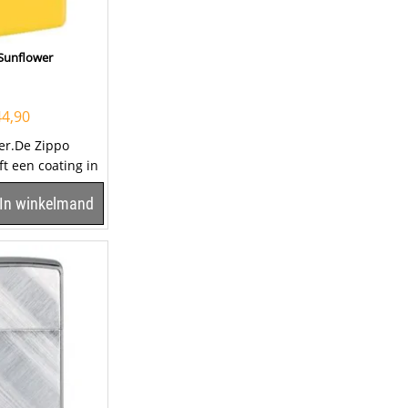
Sunflower
44,90
er.De Zippo
t een coating in
lower.Een Zippo
In winkelmand