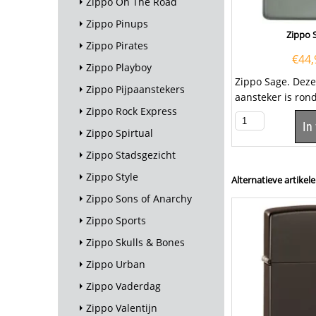
Zippo On The Road
Zippo Pinups
Zippo 
Zippo Pirates
€
44,
Zippo Playboy
Zippo Sage. Deze
Zippo Pijpaanstekers
aansteker is ron
Zippo Rock Express
gekleurd. Een Z
In
aansteker...
Zippo Spirtual
Zippo Stadsgezicht
Zippo Style
Alternatieve artikele
Zippo Sons of Anarchy
Zippo Sports
Zippo Skulls & Bones
Zippo Urban
Zippo Vaderdag
Zippo Valentijn