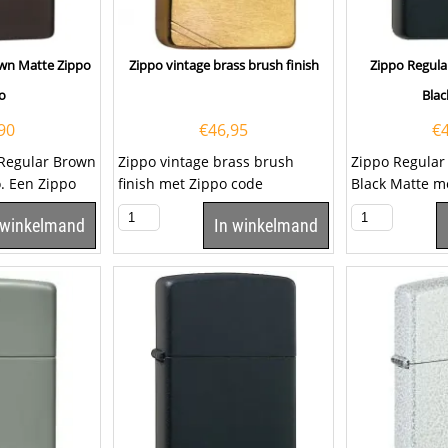
own Matte Zippo
Zippo vintage brass brush finish
Zippo Regul
o
Blac
90
€
46,95
€
 Regular Brown
Zippo vintage brass brush
Zippo Regula
. Een Zippo
finish met Zippo code
Black Matte m
 zeer
60000808. U kunt deze
60001320. Laa
 winkelmand
In winkelmand
Zippo ook laten...
Zippo...