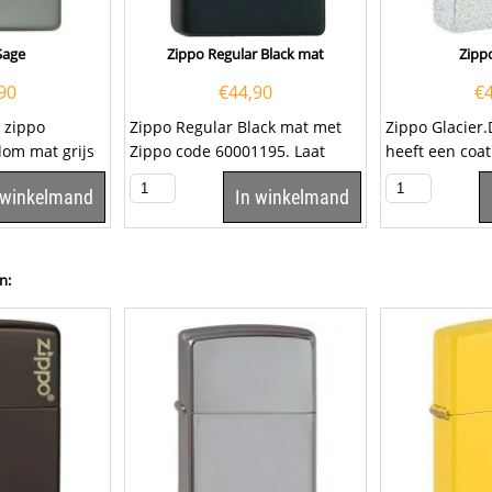
Sage
Zippo Regular Black mat
Zippo
90
€
44,90
€
 zippo
Zippo Regular Black mat met
Zippo Glacier.
dom mat grijs
Zippo code 60001195. Laat
heeft een coat
ippo
deze zwarte Zippo graveren
Glacier.Een Zi
 winkelmand
In winkelmand
met een...
een...
n: