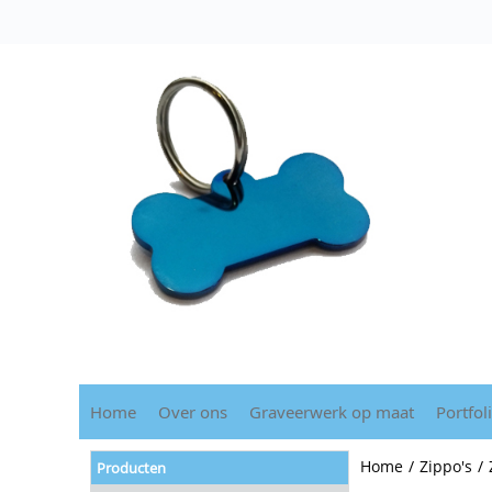
Home
Over ons
Graveerwerk op maat
Portfol
Home
/
Zippo's
/
Producten