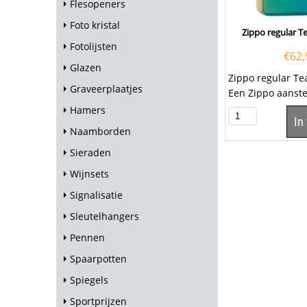
Flesopeners
Foto kristal
Zippo regular Te
Fotolijsten
€
62,
Glazen
Zippo regular Tea
Graveerplaatjes
Een Zippo aanste
zeer kwalitatieve
Hamers
In
met de...
Naamborden
Sieraden
Wijnsets
Signalisatie
Sleutelhangers
Pennen
Spaarpotten
Spiegels
Sportprijzen