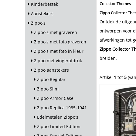
Collector Themes
Kinderbestek
Zippo Collector The
Aanstekers
Ontdek de uitgeb
Zippo's
ontworpen voor de
Zippo's met graveren
afwerkingen tot g
Zippo's met foto graveren
Zippo Collector 
Zippo's met foto in kleur
breiden.
Zippo met vingerafdruk
Zippo aanstekers
Artikel
1
tot
5
(va
Zippo Regular
Zippo Slim
Zippo Armor Case
Zippo Replica 1935-1941
Edelmetalen Zippo's
Zippo Limited Edition
Zippo Special Editions