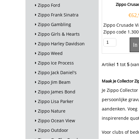
Zippo Crusad
Zippo Ford
Zippo Frank Sinatra
€
62,
Zippo Gambling
Zippo Crusade Vi
Zippo code 1.300
Zippo Girls & Hearts
Zippo Harley Davidson
In
Zippo Weed
Zippo Ice Process
Artikel
1
tot
5
(va
Zippo Jack Daniel's
Maak Je Collector Zi
Zippo Jim Beam
Je Zippo Collecto
Zippo James Bond
persoonlijke grav
Zippo Lisa Parker
aandenken. Voeg 
Zippo Nature
inspirerende quot
Zippo Ocean View
Zippo Outdoor
Voor clubs of bed