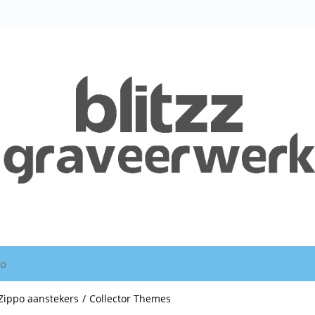
io
Zippo aanstekers
/
Collector Themes