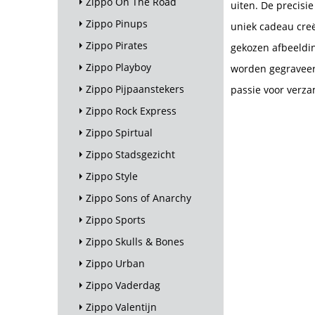
Zippo On The Road
uiten. De precisi
Zippo Pinups
uniek cadeau cre
Zippo Pirates
gekozen afbeeldin
Zippo Playboy
worden gegraveerd
Zippo Pijpaanstekers
passie voor verza
Zippo Rock Express
Zippo Spirtual
Zippo Stadsgezicht
Zippo Style
Zippo Sons of Anarchy
Zippo Sports
Zippo Skulls & Bones
Zippo Urban
Zippo Vaderdag
Zippo Valentijn