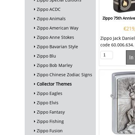
Zippo ACDC
Zippo 75th Annive
Zippo Animals
Zippo American Way
€
219
Zippo Anne Stokes
Zippo Jack Danie
code 60.006.634.
Zippo Bavarian Style
een kwalitatief...
Zippo Blu
In
Zippo Bob Marley
Zippo Chinese Zodiac Signs
Collector Themes
Zippo Eagles
Zippo Elvis
Zippo Fantasy
Zippo Fishing
Zippo Fusion