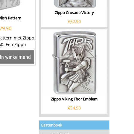
Zippo Crusade Victory
lish Pattern
€
62,90
79,90
Pattern met Zippo
50. Een Zippo
en kwalitatief
In winkelmand
Zippo Viking Thor Emblem
€
54,90
Gastenboek