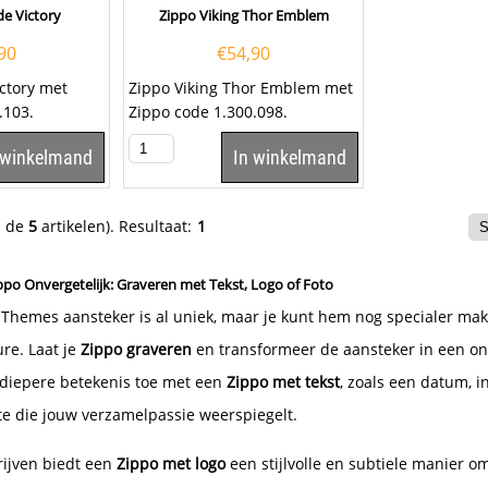
e Victory
Zippo Viking Thor Emblem
90
€
54,90
ctory met
Zippo Viking Thor Emblem met
.103.
Zippo code 1.300.098.
 winkelmand
In winkelmand
n de
5
artikelen).
Resultaat:
1
ppo Onvergetelijk: Graveren met Tekst, Logo of Foto
r Themes aansteker is al uniek, maar je kunt hem nog specialer ma
ure. Laat je
Zippo graveren
en transformeer de aansteker in een onv
diepere betekenis toe met een
Zippo met tekst
, zoals een datum, in
e die jouw verzamelpassie weerspiegelt.
rijven biedt een
Zippo met logo
een stijlvolle en subtiele manier om 