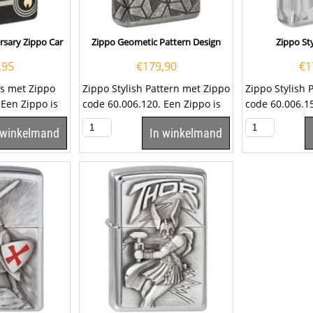
rsary Zippo Car
Zippo Geometic Pattern Design
Zippo Sty
,95
€
179,90
€
1
ls met Zippo
Zippo Stylish Pattern met Zippo
Zippo Stylish 
 Een Zippo is
code 60.006.120. Een Zippo is
code 60.006.1
een kwalitatief...
aansteker is e
 winkelmand
In winkelmand
goede...