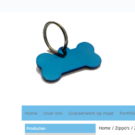
Home
Over ons
Graveerwerk op maat
Portfol
Home
/
Zippo's
/
Producten