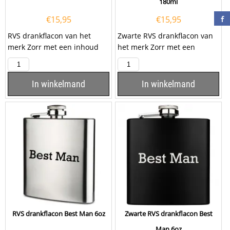
180ml
€
15,95
€
15,95
RVS drankflacon van het
Zwarte RVS drankflacon van
merk Zorr met een inhoud
het merk Zorr met een
van 6oz, ofwel 180ml. De
inhoud van 6oz, ofwel 180ml.
drankflacon is rondom...
De drankflacon heeft...
In winkelmand
In winkelmand
RVS drankflacon Best Man 6oz
Zwarte RVS drankflacon Best
Man 6oz