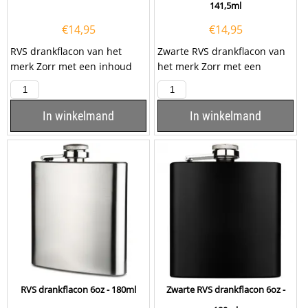
141,5ml
€
14,95
€
14,95
RVS drankflacon van het
Zwarte RVS drankflacon van
merk Zorr met een inhoud
het merk Zorr met een
van 5oz, ofwel 141,5ml. De
inhoud van 5oz, ofwel
drankflacon is rondom...
141,5ml. De drankflacon...
In winkelmand
In winkelmand
RVS drankflacon 6oz - 180ml
Zwarte RVS drankflacon 6oz -