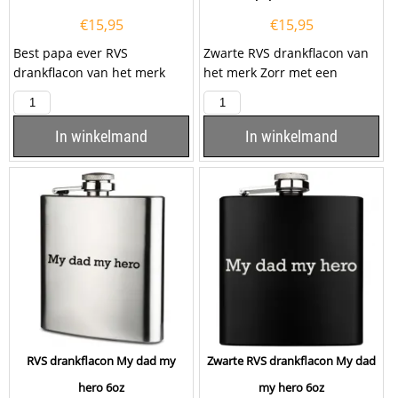
€
15,95
€
15,95
Best papa ever RVS
Zwarte RVS drankflacon van
drankflacon van het merk
het merk Zorr met een
Zorr met een inhoud van 6oz,
inhoud van 6oz, ofwel 180ml,
ofwel 180ml. De...
met de tekst...
In winkelmand
In winkelmand
RVS drankflacon My dad my
Zwarte RVS drankflacon My dad
hero 6oz
my hero 6oz