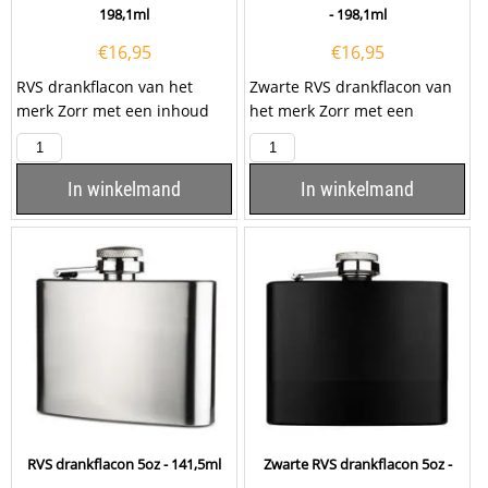
198,1ml
- 198,1ml
€
16,95
€
16,95
RVS drankflacon van het
Zwarte RVS drankflacon van
merk Zorr met een inhoud
het merk Zorr met een
van 7oz, ofwel 198,1ml. De
inhoud van 6oz, ofwel 180ml.
drankflacon is rondom...
De drankflacon heeft...
In winkelmand
In winkelmand
RVS drankflacon 5oz - 141,5ml
Zwarte RVS drankflacon 5oz -