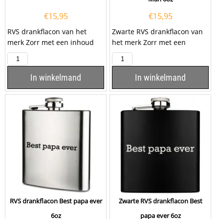
€
15,95
€
15,95
RVS drankflacon van het
Zwarte RVS drankflacon van
merk Zorr met een inhoud
het merk Zorr met een
van 6oz, ofwel 180ml, met de
inhoud van 6oz, ofwel 180ml,
tekst ''Best...
met de tekst...
In winkelmand
In winkelmand
RVS drankflacon Best papa ever
Zwarte RVS drankflacon Best
6oz
papa ever 6oz