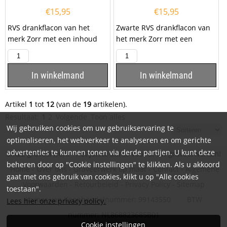
€
15,95
€
15,95
RVS drankflacon van het
Zwarte RVS drankflacon van
merk Zorr met een inhoud
het merk Zorr met een
van 6oz, ofwel 180ml, met de
inhoud van 6oz, ofwel 180ml,
tekst ''My...
met de tekst...
In winkelmand
In winkelmand
Artikel
1
tot
12
(van de
19
artikelen).
Resultaat:
1
2
Volgende
Toon alles
Wij gebruiken cookies om uw gebruikservaring te
optimaliseren, het webverkeer te analyseren en om gerichte
advertenties te kunnen tonen via derde partijen. U kunt deze
BlitZz graveerwerk - Hét juiste adres voor al uw graveerwerken!
beheren door op "Cookie instellingen" te klikken. Als u akkoord
Home
-
Over ons
-
Graveerwerk op maat
-
Contact
-
Algemene
gaat met ons gebruik van cookies, klikt u op "Alle cookies
Voorwaarden
-
Retourbeleid
-
Privacy Policy
-
Sitemap
toestaan".
Kamer van Koophandelnummer: 99143550 BTW
Lees hier onze privacy policy.
nummer: NL868823685B01
Cookie instellingen