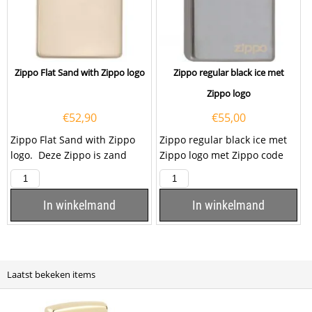
Zippo Flat Sand with Zippo logo
Zippo regular black ice met
Zippo logo
€
52,90
€
55,00
Zippo Flat Sand with Zippo
Zippo regular black ice met
logo. Deze Zippo is zand
Zippo logo met Zippo code
kleurig gekleurd rondom de
1.440.020. U kunt deze
hele...
Zippo ook laten...
In winkelmand
In winkelmand
Laatst bekeken items