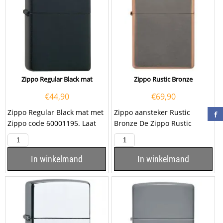
Zippo Regular Black mat
Zippo Rustic Bronze
€
44,90
€
69,90
Zippo Regular Black mat met
Zippo aansteker Rustic
Zippo code 60001195. Laat
Bronze De Zippo Rustic
deze zwarte Zippo graveren
Bronze heeft rondom een
met een...
brons gekleurde...
In winkelmand
In winkelmand