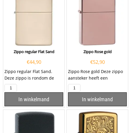
Zippo regular Flat Sand
Zippo Rose gold
€
44,90
€
52,90
Zippo regular Flat Sand.
Zippo Rose gold Deze zippo
Deze zippo is rondom de
aansteker heeft een
hele aansteker zand kleurig...
hoogglans roze coating. Een
Zippo aansteker is...
In winkelmand
In winkelmand