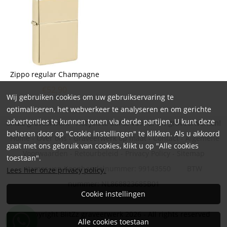
Zippo regular Champagne
€
52,90
Wij gebruiken cookies om uw gebruikservaring te
optimaliseren, het webverkeer te analyseren en om gerichte
advertenties te kunnen tonen via derde partijen. U kunt deze
BlitZz graveerwerk - Hét juiste adres voor al uw graveerwerken!
beheren door op "Cookie instellingen" te klikken. Als u akkoord
Home
-
Over ons
-
Graveerwerk op maat
-
Contact
-
Algemene
gaat met ons gebruik van cookies, klikt u op "Alle cookies
Voorwaarden
-
Retourbeleid
-
Privacy Policy
-
Sitemap
toestaan".
Kamer van Koophandelnummer: 99143550 BTW
Lees hier onze privacy policy.
nummer: NL868823685B01
Cookie instellingen
© Copyright BlitZz graveerwerk 2026 - All rights reserved
Alle cookies toestaan