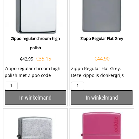
Zippo regular chroom high
Zippo Regular Flat Grey
polish
€
35,15
€
44,90
€
42,95
Zippo regular chroom high
Zippo Regular Flat Grey.
polish met Zippo code
Deze Zippo is donkergrijs
60000805. U kunt dit product
gekleurd rondom de hele...
ook laten...
In winkelmand
In winkelmand