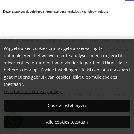
Deze Zippo wordt geleverd in een luxe geschenkdoos van blauw velours.
BlitZz graveerwerk - Hét juiste adres voor al uw graveerwerken!
Wij gebruiken cookies om uw gebruikservaring te
Home
-
Over ons
-
Graveerwerk op maat
-
Contact
-
Algemene
optimaliseren, het webverkeer te analyseren en om gerichte
Voorwaarden
-
Retourbeleid
-
Privacy Policy
-
Sitemap
advertenties te kunnen tonen via derde partijen. U kunt deze
Kamer van Koophandelnummer: 99143550 BTW
beheren door op "Cookie instellingen" te klikken. Als u akkoord
nummer: NL868823685B01
gaat met ons gebruik van cookies, klikt u op "Alle cookies
toestaan".
Lees hier onze privacy policy.
© Copyright BlitZz graveerwerk 2026 - All rights reserved
Cookie instellingen
Alle cookies toestaan