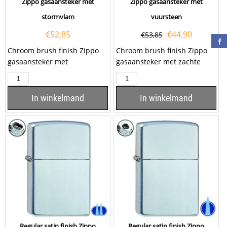
Zippo gasaansteker met
Zippo gasaansteker met
stormvlam
vuursteen
€
52,85
€
44,90
€
53,85
Chroom brush finish Zippo
Chroom brush finish Zippo
gasaansteker met
gasaansteker met zachte
stormvlam. Deze Zippo
vlam. Deze Zippo aansteker
aansteker heeft een...
heeft een...
In winkelmand
In winkelmand
Regular satin finish Zippo
Regular satin finish Zippo