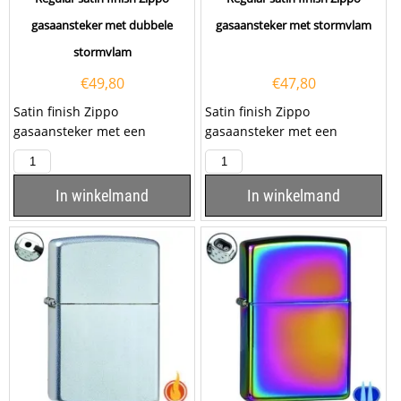
gasaansteker met dubbele
gasaansteker met stormvlam
stormvlam
€
49,80
€
47,80
Satin finish Zippo
Satin finish Zippo
gasaansteker met een
gasaansteker met een
dubbele stormvlam. Deze
stormvlam. Deze Zippo
Zippo aansteker heeft een
aansteker heeft een satijnen
satijnen...
finish...
In winkelmand
In winkelmand