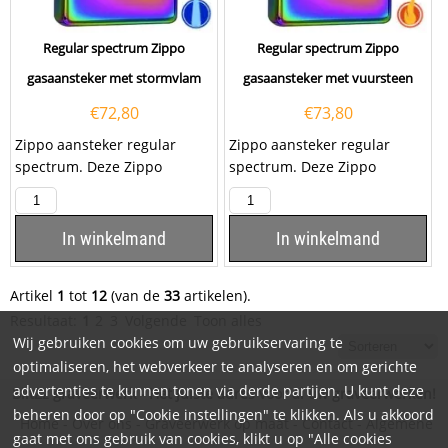
Regular spectrum Zippo
Regular spectrum Zippo
gasaansteker met stormvlam
gasaansteker met vuursteen
€
72,80
€
73,80
Zippo aansteker regular
Zippo aansteker regular
spectrum. Deze Zippo
spectrum. Deze Zippo
aansteker heeft een
aansteker heeft een
glanzende...
glanzende...
In winkelmand
In winkelmand
Artikel
1
tot
12
(van de
33
artikelen).
Resultaat:
1
2
3
Volgende
Toon alles
Wij gebruiken cookies om uw gebruikservaring te
optimaliseren, het webverkeer te analyseren en om gerichte
advertenties te kunnen tonen via derde partijen. U kunt deze
BlitZz graveerwerk - Hét juiste adres voor al uw graveerwerken!
beheren door op "Cookie instellingen" te klikken. Als u akkoord
Home
-
Over ons
-
Graveerwerk op maat
-
Contact
-
Algemene
gaat met ons gebruik van cookies, klikt u op "Alle cookies