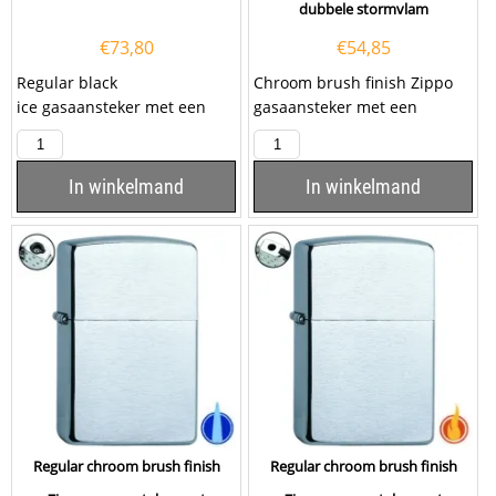
dubbele stormvlam
€
73,80
€
54,85
Regular black
Chroom brush finish Zippo
ice gasaansteker met een
gasaansteker met een
stormvlam. De Zippo heeft
dubbele stormvlam. Deze
een Black ice hoogglans...
Zippo aansteker heeft...
In winkelmand
In winkelmand
Regular chroom brush finish
Regular chroom brush finish