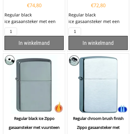
€
74,80
€
72,80
Regular black
Regular black
ice gasaansteker met een
ice gasaansteker met een
dubbele stormvlam. De
stormvlam. De Zippo heeft
Zippo heeft een Black ice...
een Black ice hoogglans...
In winkelmand
In winkelmand
Regular black ice Zippo
Regular chroom brush finish
gasaansteker met vuursteen
Zippo gasaansteker met