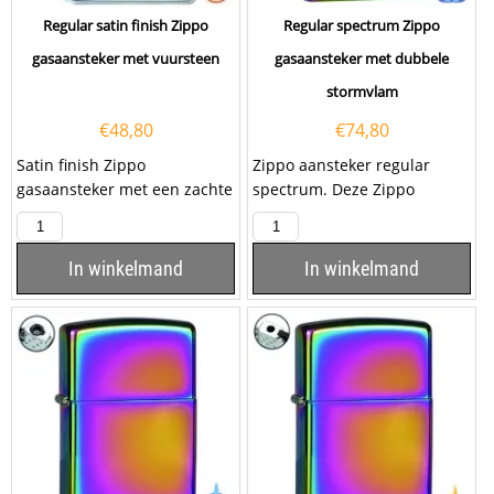
Regular satin finish Zippo
Regular spectrum Zippo
gasaansteker met vuursteen
gasaansteker met dubbele
stormvlam
€
48,80
€
74,80
Satin finish Zippo
Zippo aansteker regular
gasaansteker met een zachte
spectrum. Deze Zippo
vlam. Deze Zippo aansteker
aansteker heeft een
heeft een satijnen finish...
glanzende...
In winkelmand
In winkelmand