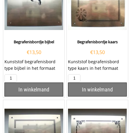
Begrafenisbordje bijbel
Begrafenisbordje kaars
€
13,50
€
13,50
Kunststof begrafenisbord
Kunststof begrafenisbord
type bijbel in het formaat
type kaars in het formaat
100x160mm, inclusief het
100x160mm, inclusief het
graveren van een...
graveren van een...
In winkelmand
In winkelmand