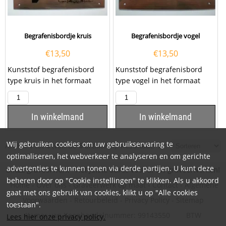
Begrafenisbordje kruis
Begrafenisbordje vogel
€
13,50
€
13,50
Kunststof begrafenisbord
Kunststof begrafenisbord
type kruis in het formaat
type vogel in het formaat
100x160mm, inclusief het
100x160mm, inclusief het
graveren van een...
graveren van een...
In winkelmand
In winkelmand
Wij gebruiken cookies om uw gebruikservaring te
Artikel
1
tot
6
(van de
6
artikelen).
Resultaat:
1
optimaliseren, het webverkeer te analyseren en om gerichte
advertenties te kunnen tonen via derde partijen. U kunt deze
BlitZz graveerwerk - Hét juiste adres voor al uw graveerwerken!
beheren door op "Cookie instellingen" te klikken. Als u akkoord
Home
-
Over ons
-
Graveerwerk op maat
-
Contact
-
Algemene
gaat met ons gebruik van cookies, klikt u op "Alle cookies
Voorwaarden
-
Retourbeleid
-
Privacy Policy
-
Sitemap
toestaan".
Kamer van Koophandelnummer: 99143550 BTW
Lees hier onze privacy policy.