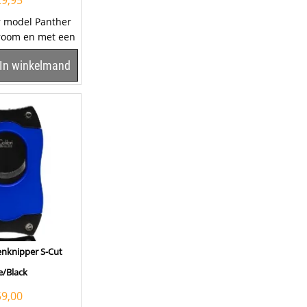
29,95
r model Panther
hroom en met een
an de voorkant
In winkelmand
renknipper S-Cut
e/Black
59,00