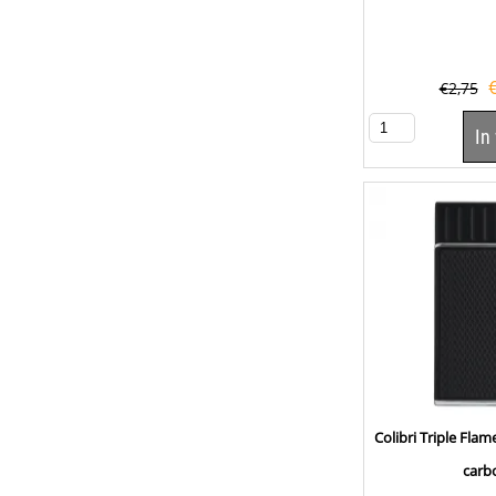
€
2,75
In
Colibri Triple Fla
carb