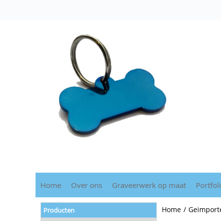
Home
Over ons
Graveerwerk op maat
Portfol
Home
/
Geimporte
Producten