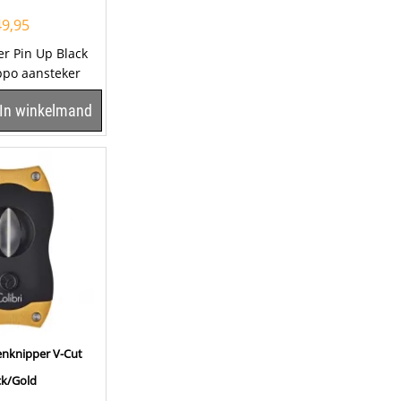
49,95
er Pin Up Black
ppo aansteker
in chrome
In winkelmand
aan de...
renknipper V-Cut
ck/Gold