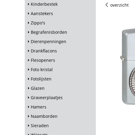
Kinderbestek
overzicht
Aanstekers
Zippo's
Begrafenisborden
Dierenpenningen
Drankflacons
Flesopeners
Foto kristal
Fotolijsten
Glazen
Graveerplaatjes
Hamers
Naamborden
Sieraden
Wijnsets