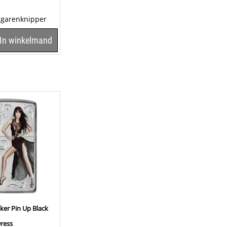
igarenknipper
is voorzien van
In winkelmand
n van...
ker Pin Up Black
ress