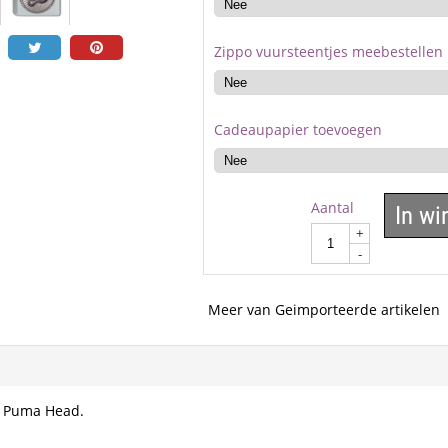
Zippo vuursteentjes meebestellen
Cadeaupapier toevoegen
Aantal
In w
+
-
Meer van Geimporteerde artikelen
r Puma Head.