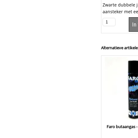
Zwarte dubbele j
aansteker met e
elektronische on
In
een rubberen afw
Alternatieve artikele
Faro butaangas -