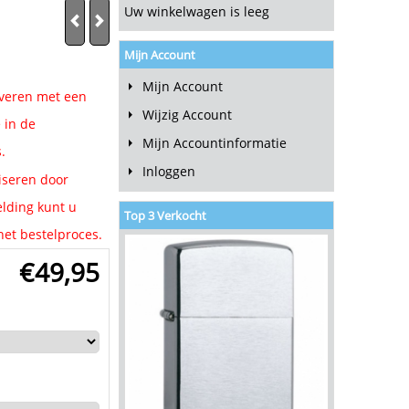
Uw winkelwagen is leeg
Mijn Account
Mijn Account
raveren met een
Wijzig Account
 in de
Mijn Accountinformatie
.
Inloggen
liseren door
lding kunt u
Top 3 Verkocht
et bestelproces.
€
49,95