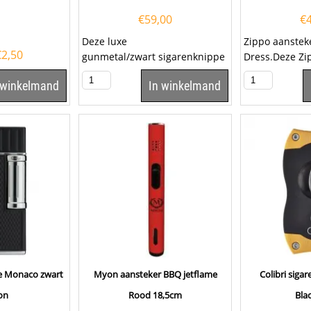
€
59,00
€
Deze luxe
Zippo aanstek
€
2,50
gunmetal/zwart sigarenknippe
Dress.Deze Zi
r Colibri S-Cut is voorzien van
heeft een sat
 winkelmand
In winkelmand
twee snijmessen van...
afwerking met 
me Monaco zwart
Myon aansteker BBQ jetflame
Colibri siga
on
Rood 18,5cm
Bla