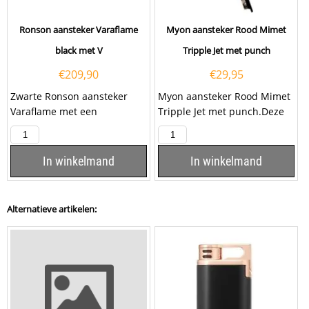
Ronson aansteker Varaflame
Myon aansteker Rood Mimet
black met V
Tripple Jet met punch
€
209,90
€
29,95
Zwarte Ronson aansteker
Myon aansteker Rood Mimet
Varaflame met een
Tripple Jet met punch.Deze
goudkleurig V-teken aan de
Myon aansteker heeft een
voorzijde en een chromen...
rode afwerking met...
In winkelmand
In winkelmand
Alternatieve artikelen: