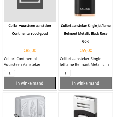
Colibri vuursteen aansteker
Colibri aansteker Single Jetflame
Continental rood-goud
Belmont Metallic Black Rose
Gold
€
85,00
€
59,00
Colibri Continental
Colibri aansteker Single
Vuursteen Aansteker
Jetflame Belmont Metallic in
Rood/Goud Graveren – Luxe
de kleur Zwart-Roségoud.
Cadeau met NaamOp zoek
Deze...
naar een...
In winkelmand
In winkelmand