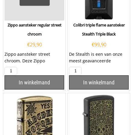
Zippo aansteker regular street
Colibri triple flame aansteker
chroom
Stealth Triple Black
€
29,90
€
99,90
Zippo aansteker street
De Stealth is een van onze
chroom. Deze Zippo
meest geavanceerde
aansteker heeft een mat
aanstekers ooit: met
chromen afwerking met...
piramidevormige
drievoudige...
In winkelmand
In winkelmand