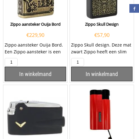
Zippo aansteker Ouija Bord
Zippo Skull Design
€
229,90
€
57,90
Zippo aansteker Ouija Bord.
Zippo Skull design. Deze mat
Een Zippo aansteker is een
zwart Zippo heeft een slim
kwalitatief
design welke smaller is dan
goede aansteker met...
de normale...
In winkelmand
In winkelmand