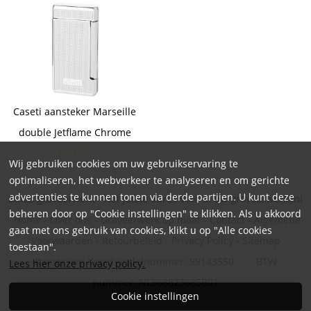
Caseti aansteker Marseille
double Jetflame Chrome
€
69,50
Wij gebruiken cookies om uw gebruikservaring te
optimaliseren, het webverkeer te analyseren en om gerichte
advertenties te kunnen tonen via derde partijen. U kunt deze
BlitZz graveerwerk - Hét juiste adres voor al uw graveerwerken!
beheren door op "Cookie instellingen" te klikken. Als u akkoord
Home
-
Over ons
-
Graveerwerk op maat
-
Contact
-
Algemene
gaat met ons gebruik van cookies, klikt u op "Alle cookies
Voorwaarden
-
Retourbeleid
-
Privacy Policy
-
Sitemap
toestaan".
Kamer van Koophandelnummer: 99143550 BTW
Lees hier onze privacy policy.
nummer: NL868823685B01
Cookie instellingen