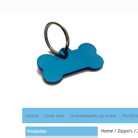
Home
Over ons
Graveerwerk op maat
Portfol
Home
/
Zippo's
/
Producten