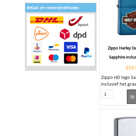
Betaal- en verzendmethodes
Zippo Harley D
Sapphire inclus
€
59,
Zippo HD logo S
inclusief het gr
tekst op het klep
In
een...