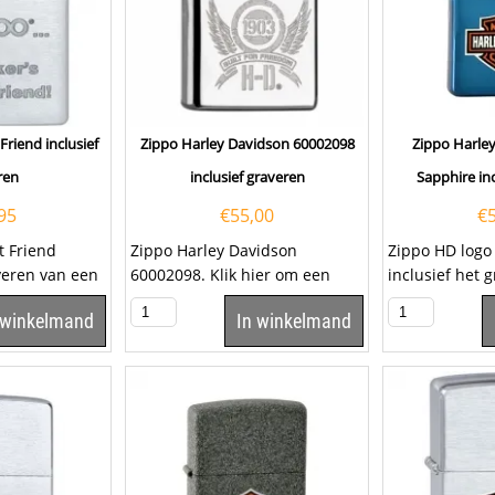
Friend inclusief
Zippo Harley Davidson 60002098
Zippo Harle
ren
inclusief graveren
Sapphire inc
95
€
55,00
€
t Friend
Zippo Harley Davidson
Zippo HD logo
averen van een
60002098. Klik hier om een
inclusief het 
je. Klik hier om
lettertype uit te kiezen. Zippo...
tekst op het kl
 winkelmand
In winkelmand
een...