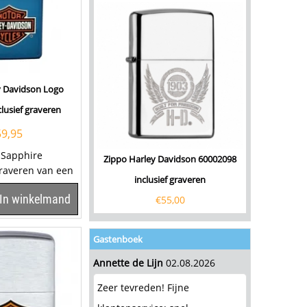
y Davidson Logo
lusief graveren
59,95
 Sapphire
Zippo Harley Davidson 60002098
graveren van een
inclusief graveren
epje. Klik hier om
In winkelmand
€
55,00
Gastenboek
Annette de Lijn
02.08.2026
Zeer tevreden! Fijne