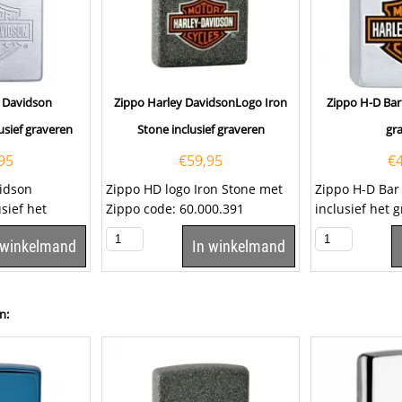
y Davidson
Zippo Harley DavidsonLogo Iron
Zippo H-D Bar 
usief graveren
Stone inclusief graveren
gr
95
€
59,95
€
vidson
Zippo HD logo Iron Stone met
Zippo H-D Bar
sief het
Zippo code: 60.000.391
inclusief het 
 tekst op het
inclusief het graveren van een
tekst op het kl
 winkelmand
In winkelmand
om...
tekst op het...
een...
n: