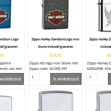
avidson Logo
Zippo Harley DavidsonLogo Iron
Zippo Harley 
ief graveren
Stone inclusief graveren
inclusi
95
€
59,95
€
apphire
Zippo HD logo Iron Stone met
Zippo Harley 
averen van een
Zippo code: 60.000.391
60002098. Kli
je. Klik hier om
inclusief het graveren van een
lettertype uit 
 winkelmand
In winkelmand
tekst op het...