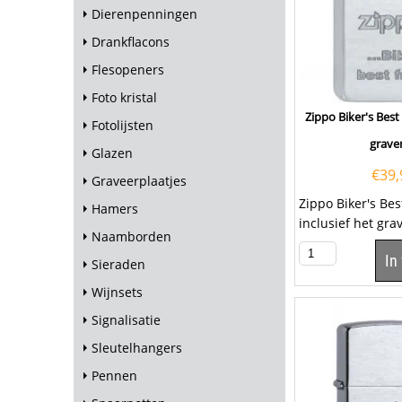
Dierenpenningen
Drankflacons
Flesopeners
Foto kristal
Zippo Biker's Best 
Fotolijsten
grave
Glazen
€
39,
Graveerplaatjes
Zippo Biker's Bes
Hamers
inclusief het gr
Naamborden
tekst op het klep
In
een...
Sieraden
Wijnsets
Signalisatie
Sleutelhangers
Pennen