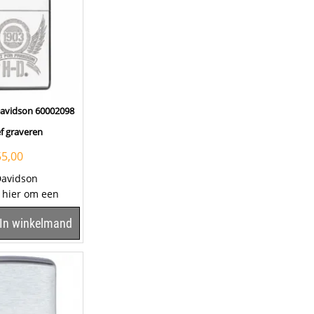
Davidson 60002098
ef graveren
55,00
Davidson
k hier om een
te kiezen. Zippo...
In winkelmand