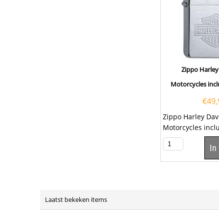
Zippo Harle
Motorcycles incl
€
49,
Zippo Harley Da
Motorcycles inclu
graveren van een
In
klepje. Klik hier 
Laatst bekeken items