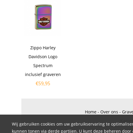
Zippo Harley
Davidson Logo
Spectrum
inclusief graveren
€
59,95
Home
-
Over ons
-
Grav
Kamer
Wij gebruiken cookies om uw gebruikservaring te optimaliser
kunnen tonen via derde partijen. U kunt deze beheren door op