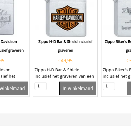
y Davidson
Zippo H-D Bar & Shield inclusief
Zippo Biker's B
usief graveren
graveren
gr
95
€
49,95
€
vidson
Zippo H-D Bar & Shield
Zippo Biker's 
sief het
inclusief het graveren van een
inclusief het 
 tekst op het
tekst op het klepje. Klik hier om
tekst op het kl
 winkelmand
In winkelmand
om...
een...
een...