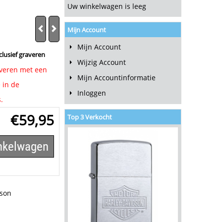
Uw winkelwagen is leeg
Mijn Account
Mijn Account
lusief graveren
Wijzig Account
raveren met een
Mijn Accountinformatie
 in de
Inloggen
.
€
59,95
Top 3 Verkocht
inkelwagen
dson