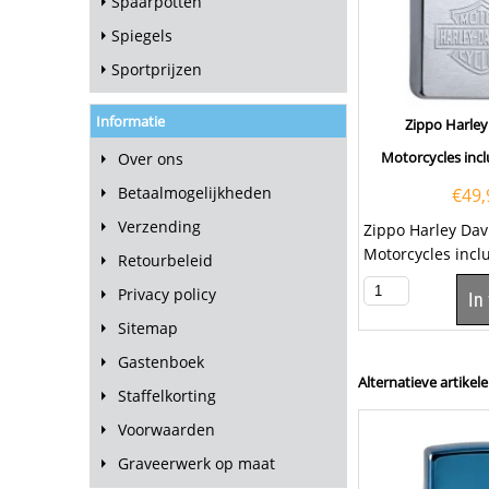
Spaarpotten
Spiegels
Sportprijzen
Informatie
Zippo Harle
Motorcycles incl
Over ons
Betaalmogelijkheden
€
49,
Verzending
Zippo Harley Da
Motorcycles inclu
Retourbeleid
graveren van een
Privacy policy
In
klepje. Klik hier 
Sitemap
Gastenboek
Alternatieve artikele
Staffelkorting
Voorwaarden
Graveerwerk op maat