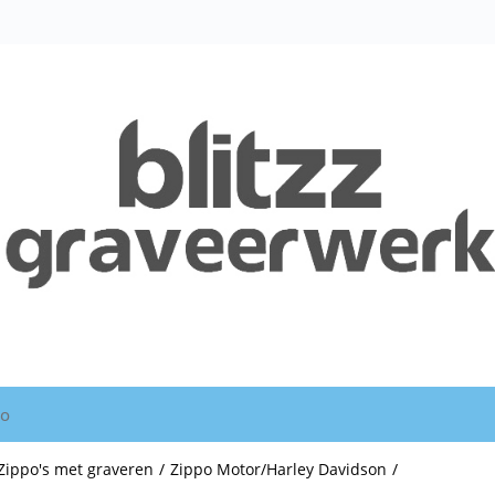
io
Zippo's met graveren
/
Zippo Motor/Harley Davidson
/