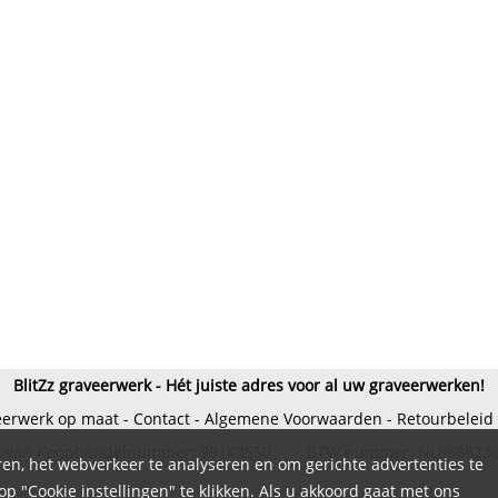
BlitZz graveerwerk - Hét juiste adres voor al uw graveerwerken!
eerwerk op maat
-
Contact
-
Algemene Voorwaarden
-
Retourbeleid
 van Koophandelnummer: 99143550 BTW nummer: NL868823
en, het webverkeer te analyseren en om gerichte advertenties te
 "Cookie instellingen" te klikken. Als u akkoord gaat met ons