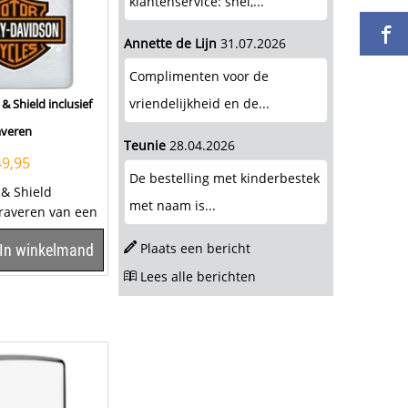
klantenservice: snel,...
Annette de Lijn
31.07.2026
Complimenten voor de
vriendelijkheid en de...
& Shield inclusief
averen
Teunie
28.04.2026
49,95
De bestelling met kinderbestek
 & Shield
met naam is...
graveren van een
epje. Klik hier om
Plaats een bericht
In winkelmand
Lees alle berichten