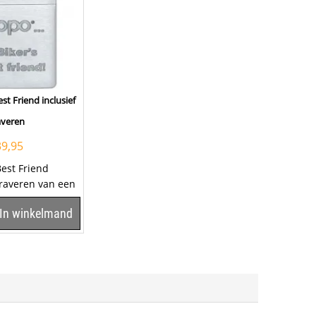
est Friend inclusief
averen
39,95
Best Friend
graveren van een
epje. Klik hier om
In winkelmand