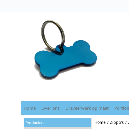
Home
Over ons
Graveerwerk op maat
Portfol
Home
/
Zippo's
/
Producten