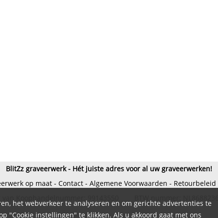
BlitZz graveerwerk - Hét juiste adres voor al uw graveerwerken!
eerwerk op maat
-
Contact
-
Algemene Voorwaarden
-
Retourbeleid
 van Koophandelnummer: 99143550 BTW nummer: NL868823
en, het webverkeer te analyseren en om gerichte advertenties te
 "Cookie instellingen" te klikken. Als u akkoord gaat met ons