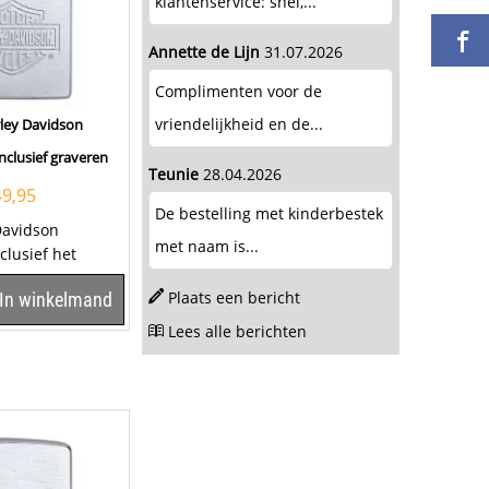
klantenservice: snel,...
Annette de Lijn
31.07.2026
Complimenten voor de
vriendelijkheid en de...
ley Davidson
nclusief graveren
Teunie
28.04.2026
49,95
De bestelling met kinderbestek
Davidson
met naam is...
clusief het
en tekst op het
Plaats een bericht
In winkelmand
er om...
Lees alle berichten