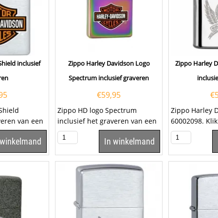
hield inclusief
Zippo Harley Davidson Logo
Zippo Harley 
ren
Spectrum inclusief graveren
inclusi
95
€
59,95
€
Shield
Zippo HD logo Spectrum
Zippo Harley 
averen van een
inclusief het graveren van een
60002098. Kli
je. Klik hier om
tekst op het klepje. Klik hier om
lettertype uit 
 winkelmand
In winkelmand
een...