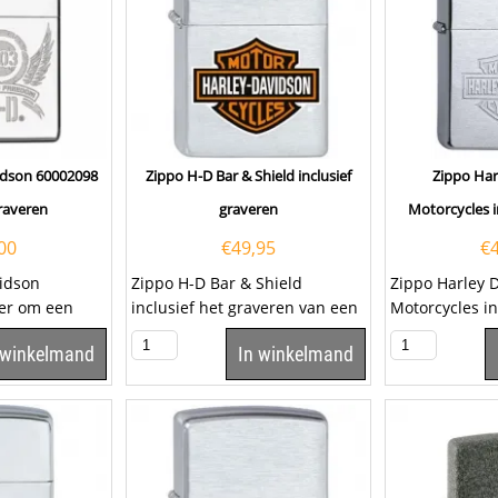
idson 60002098
Zippo H-D Bar & Shield inclusief
Zippo Har
graveren
graveren
Motorcycles i
00
€
49,95
€
vidson
Zippo H-D Bar & Shield
Zippo Harley 
ier om een
inclusief het graveren van een
Motorcycles in
kiezen. Zippo...
tekst op het klepje. Klik hier om
graveren van e
 winkelmand
In winkelmand
een...
klepje. Klik hi