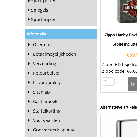
Spaarpotten
Spiegels
Sportprijzen
Informatie
Zippo Harley Dav
Stone inclusi
Over ons
Betaalmogelijkheden
€
59,
Verzending
Zippo HD logo Ir
Zippo code: 60.0
Retourbeleid
inclusief het gr
Privacy policy
In
tekst op het...
Sitemap
Gastenboek
Alternatieve artikele
Staffelkorting
Voorwaarden
Graveerwerk op maat