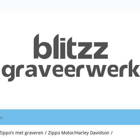
io
Zippo's met graveren
/
Zippo Motor/Harley Davidson
/