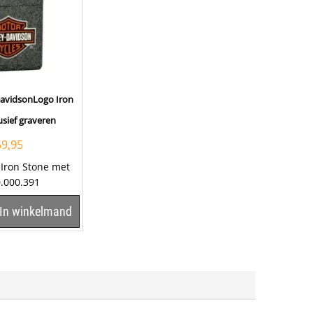
DavidsonLogo Iron
usief graveren
59,95
 Iron Stone met
0.000.391
graveren van een
In winkelmand