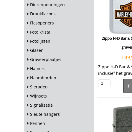
Dierenpenningen
Drankflacons
Flesopeners
Foto kristal
Zippo H-D Bar & S
Fotolijsten
grave
Glazen
€
49,
Graveerplaatjes
Zippo H-D Bar & 
Hamers
inclusief het gr
Naamborden
tekst op het klep
In
een...
Sieraden
Wijnsets
Signalisatie
Sleutelhangers
Pennen