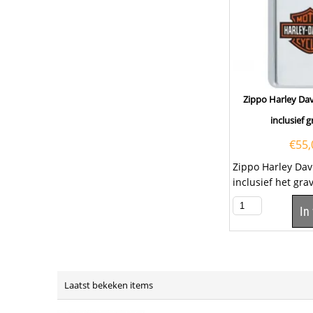
Zippo Harley Dav
inclusief 
€
55,
Zippo Harley Dav
inclusief het gr
tekst op het klep
In
een...
Laatst bekeken items