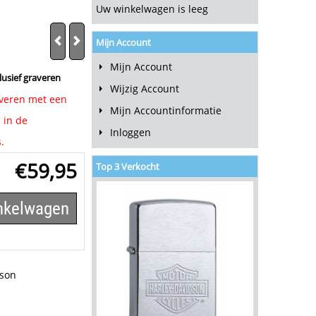
Uw winkelwagen is leeg
Mijn Account
Mijn Account
lusief graveren
Wijzig Account
raveren met een
Mijn Accountinformatie
 in de
Inloggen
.
€
59,95
Top 3 Verkocht
inkelwagen
dson