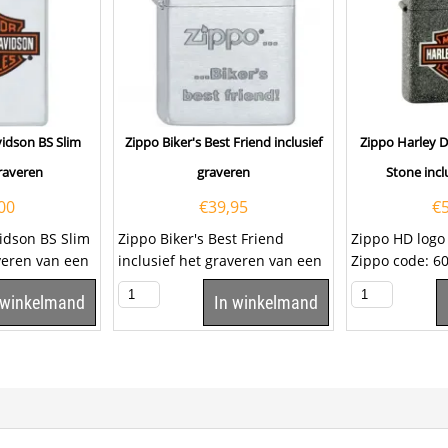
idson BS Slim
Zippo Biker's Best Friend inclusief
Zippo Harley 
graveren
graveren
Stone incl
00
€
39,95
€
idson BS Slim
Zippo Biker's Best Friend
Zippo HD logo
averen van een
inclusief het graveren van een
Zippo code: 6
je. Klik hier om
tekst op het klepje. Klik hier om
inclusief het 
 winkelmand
In winkelmand
een...
tekst op het...