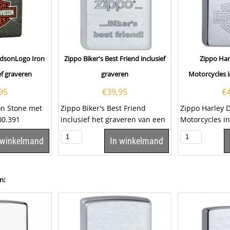
idsonLogo Iron
Zippo Biker's Best Friend inclusief
Zippo Har
ef graveren
graveren
Motorcycles i
95
€
39,95
€
on Stone met
Zippo Biker's Best Friend
Zippo Harley 
00.391
inclusief het graveren van een
Motorcycles in
averen van een
tekst op het klepje. Klik hier om
graveren van e
 winkelmand
In winkelmand
een...
klepje. Klik hi
n: