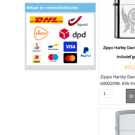
Betaal- en verzendmethodes
Zippo Harley Dav
inclusief 
€
55,
Zippo Harley Da
60002098. Klik h
lettertype uit te 
In