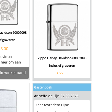
Davidson 60002098
ef graveren
55,00
Davidson
Zippo Harley Davidson 60002098
k hier om een
inclusief graveren
te kiezen. Zippo...
In winkelmand
€
55,00
Gastenboek
Annette de Lijn
02.08.2026
Zeer tevreden! Fijne