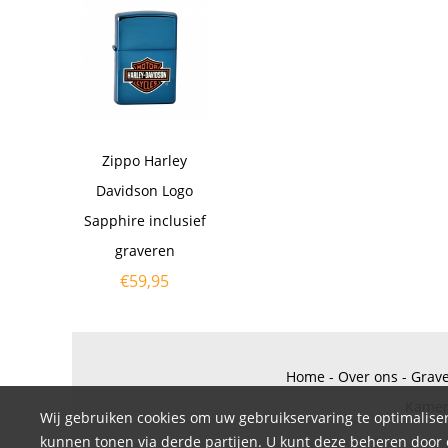
Zippo Harley
Davidson Logo
Sapphire inclusief
graveren
€
59,95
Home
-
Over ons
-
Grav
Kamer
Wij gebruiken cookies om uw gebruikservaring te optimaliser
kunnen tonen via derde partijen. U kunt deze beheren door op