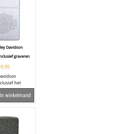
ley Davidson
nclusief graveren
49,95
Davidson
clusief het
en tekst op het
In winkelmand
er om...