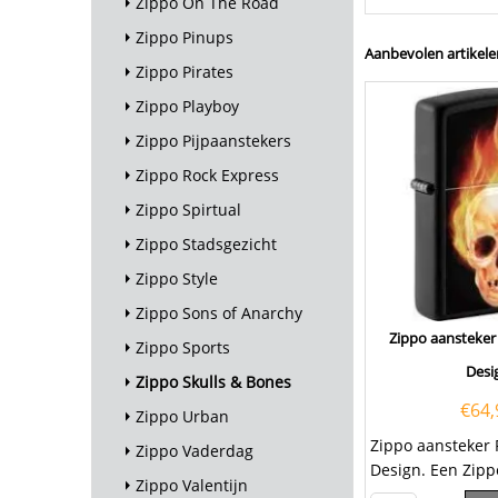
Zippo On The Road
Zippo Pinups
Aanbevolen artikele
Zippo Pirates
Zippo Playboy
Zippo Pijpaanstekers
Zippo Rock Express
Zippo Spirtual
Zippo Stadsgezicht
Zippo Style
Zippo Sons of Anarchy
Zippo aansteker 
Zippo Sports
Desi
Zippo Skulls & Bones
€
64,
Zippo Urban
Zippo aansteker 
Zippo Vaderdag
Design. Een Zipp
Zippo Valentijn
een kwalitatief...