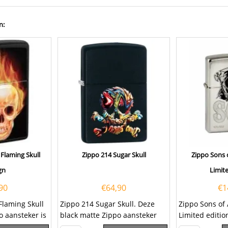
n:
Flaming Skull
Zippo 214 Sugar Skull
Zippo Sons 
gn
Limite
90
€
64,90
€
1
Flaming Skull
Zippo 214 Sugar Skull. Deze
Zippo Sons of
o aansteker is
black matte Zippo aansteker
Limited editi
werkt op benzine. Over de
2.003.913. Dez