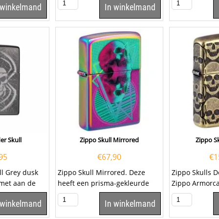
 winkelmand
In winkelmand
er Skull
Zippo Skull Mirrored
Zippo Sk
95
€
67,90
€
1
ll Grey dusk
Zippo Skull Mirrored. Deze
Zippo Skulls D
 met aan de
heeft een prisma-gekleurde
Zippo Armorca
sergravure van
afwerking met op de voorzijde
met een Antiq
 winkelmand
In winkelmand
een...
afwerking. Ro