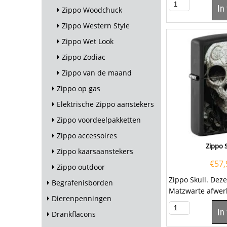
In
Zippo Woodchuck
Zippo Western Style
Zippo Wet Look
Zippo Zodiac
Zippo van de maand
Zippo op gas
Elektrische Zippo aanstekers
Zippo voordeelpakketten
Zippo accessoires
Zippo S
Zippo kaarsaanstekers
€
57,
Zippo outdoor
Zippo Skull. Dez
Begrafenisborden
Matzwarte afwer
Dierenpenningen
de voorzijde een
In
van een...
Drankflacons