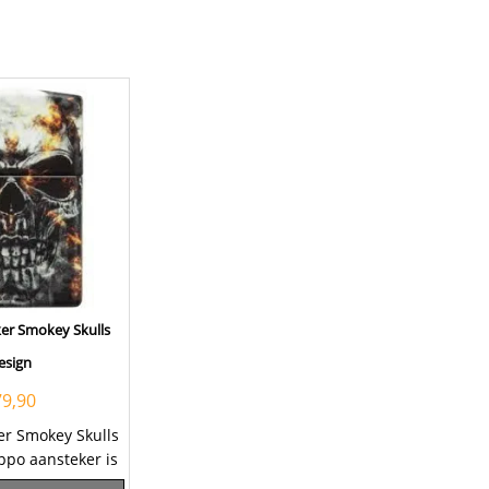
er Smokey Skulls
esign
79,90
er Smokey Skulls
ppo aansteker is
...