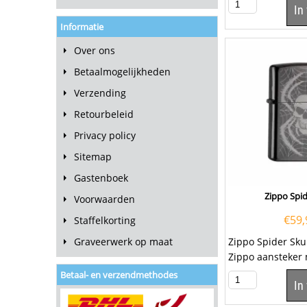
In
afgewerkt met...
Informatie
Over ons
Betaalmogelijkheden
Verzending
Retourbeleid
Privacy policy
Sitemap
Gastenboek
Zippo Spid
Voorwaarden
€
59,
Staffelkorting
Graveerwerk op maat
Zippo Spider Sku
Zippo aansteker
voorzijde een la
Betaal- en verzendmethodes
In
een...