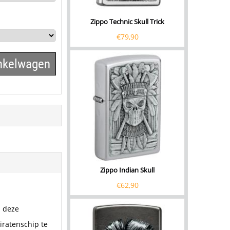
Zippo Technic Skull Trick
€
79,90
inkelwagen
Zippo Indian Skull
€
62,90
s deze
piratenschip te