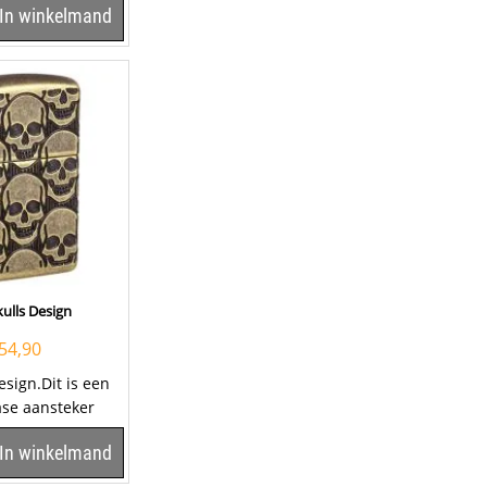
In winkelmand
ulls Design
54,90
esign.Dit is een
se aansteker
ue Brass
In winkelmand
ndom...