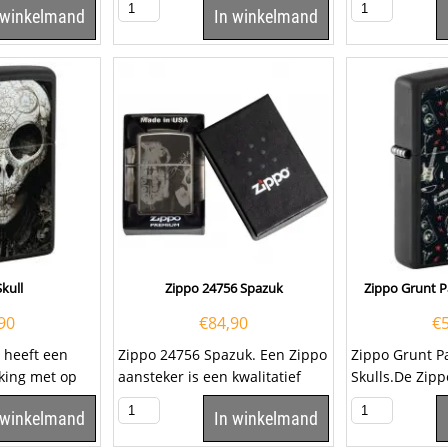
 winkelmand
In winkelmand
voorzijde van...
Anarchy...
kull
Zippo 24756 Spazuk
Zippo Grunt Pa
90
€
84,90
€
e heeft een
Zippo 24756 Spazuk. Een Zippo
Zippo Grunt P
king met op
aansteker is een kwalitatief
Skulls.De Zipp
 afbeelding
goede aansteker met de...
with Skulls is
 winkelmand
In winkelmand
afgewerkt met 