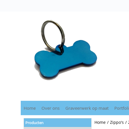
Home
Over ons
Graveerwerk op maat
Portfol
Home
/
Zippo's
/
Producten