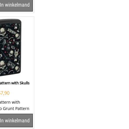
In winkelmand
ttern with Skulls
57,90
attern with
o Grunt Pattern
 matt zwart
In winkelmand
aan...