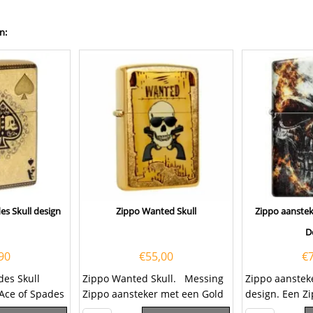
n:
es Skull design
Zippo Wanted Skull
Zippo aanstek
D
90
€
55,00
€
des Skull
Zippo Wanted Skull. Messing
Zippo aanstek
Ace of Spades
Zippo aansteker met een Gold
design. Een Zi
Tumbled brass
Dust afwerking en aan de...
een kwalitatief