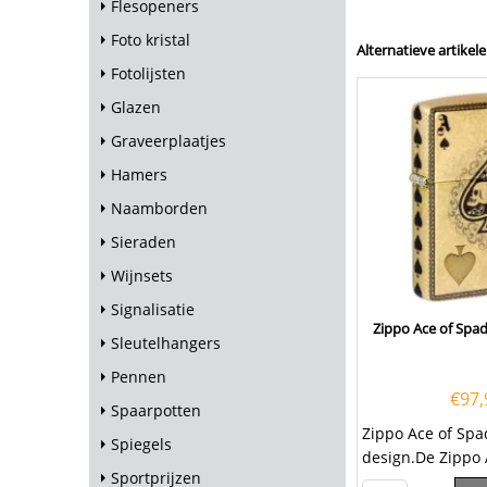
Flesopeners
Foto kristal
Alternatieve artikele
Fotolijsten
Glazen
Graveerplaatjes
Hamers
Naamborden
Sieraden
Wijnsets
Signalisatie
Zippo Ace of Spad
Sleutelhangers
Pennen
€
97,
Spaarpotten
Zippo Ace of Spa
Spiegels
design.De Zippo 
Sportprijzen
Skull design is 