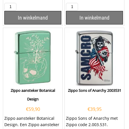
met een mat
Pattern with Skulls is matt
zwarte afwerking en aan de...
zwart afgewerkt met aan...
In winkelmand
In winkelmand
Zippo aansteker Botanical
Zippo Sons of Anarchy 2003531
Design
€
59,90
€
39,95
Zippo aansteker Botanical
Zippo Sons of Anarchy met
Design. Een Zippo aansteker
Zippo code 2.003.531.