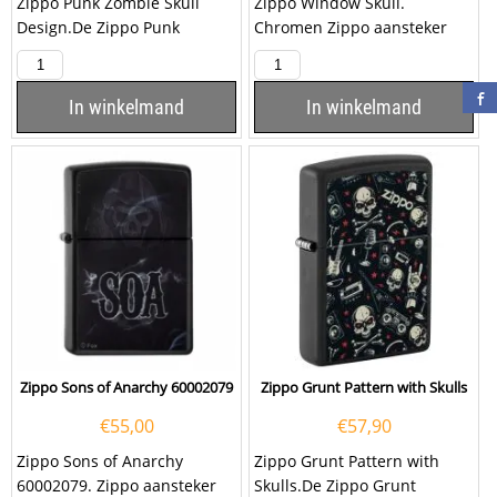
Zippo Punk Zombie Skull
Zippo Window Skull.
Design.De Zippo Punk
Chromen Zippo aansteker
Zombie Skull Design is over
met een geborstelde
de gehele aansteker een...
afwerking en aan de...
In winkelmand
In winkelmand
Zippo Sons of Anarchy 60002079
Zippo Grunt Pattern with Skulls
€
55,00
€
57,90
Zippo Sons of Anarchy
Zippo Grunt Pattern with
60002079. Zippo aansteker
Skulls.De Zippo Grunt