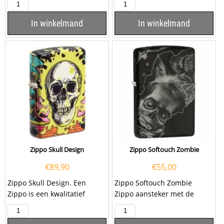
voorzijde een afbeelding
voorzijde een...
van...
In winkelmand
In winkelmand
Zippo Skull Design
Zippo Softouch Zombie
€
89,90
€
55,00
Zippo Skull Design. Een
Zippo Softouch Zombie
Zippo is een kwalitatief
Zippo aansteker met de
goede aansteker met de
nieuwe Softouch afwerking
welbekende Zippo...
van Zippo. Met...