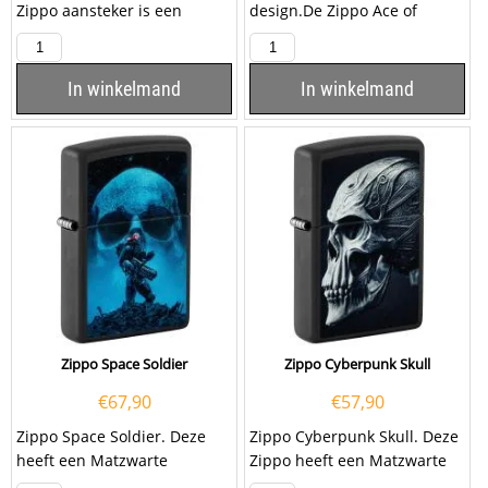
Zippo aansteker is een
design.De Zippo Ace of
kwalitatief
Spades Skull design is
goede aansteker met de...
Tumbled brass afgewerkt
met...
In winkelmand
In winkelmand
Zippo Space Soldier
Zippo Cyberpunk Skull
€
67,90
€
57,90
Zippo Space Soldier. Deze
Zippo Cyberpunk Skull. Deze
heeft een Matzwarte
Zippo heeft een Matzwarte
afwerking met op de
afwerking met aan de