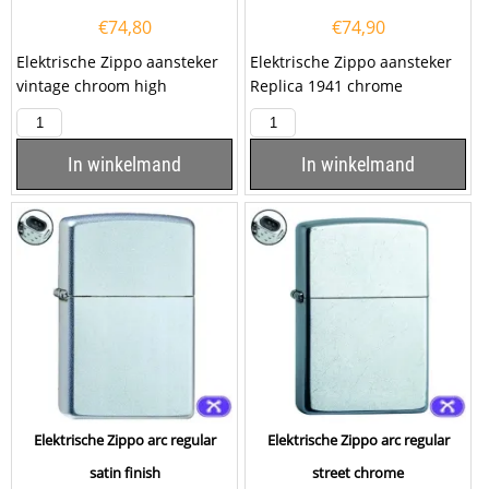
€
74,80
€
74,90
Elektrische Zippo aansteker
Elektrische Zippo aansteker
vintage chroom high
Replica 1941 chrome
polish met een dubbele arc...
brushed. Deze Zippo
aansteker heeft een
geborsteld...
In winkelmand
In winkelmand
Elektrische Zippo arc regular
Elektrische Zippo arc regular
satin finish
street chrome