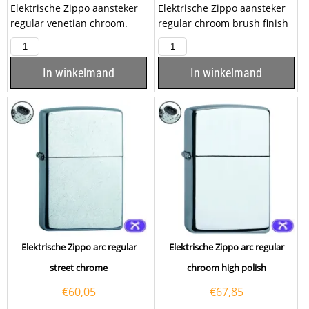
Elektrische Zippo aansteker
Elektrische Zippo aansteker
regular venetian chroom.
regular chroom brush finish
Deze Zippo aansteker heeft
met een dubbele arc
een hoogglans...
ontsteking. Deze...
In winkelmand
In winkelmand
Elektrische Zippo arc regular
Elektrische Zippo arc regular
street chrome
chroom high polish
€
60,05
€
67,85