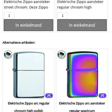
Elektrische Zippo aansteker
Elektrische Zippo aansteker
street chroom. Deze Zippo
regular chroom high
aansteker heeft een mat
polish met een dubbele arc...
chromen afwerking met...
In winkelmand
In winkelmand
Alternatieve artikelen:
Elektrische Zippo arc regular
Elektrische Zippo arc aansteker
chroom high polish
regular spectrum