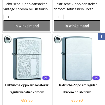
Elektrische Zippo aansteker
Elektrische Zippo aansteker
vintage chroom brush finish
chroom satin finish. Deze
met een dubbele arc
Zippo aansteker heeft een
ontsteking. Deze...
mat chromen...
In winkelmand
In winkelmand
Elektrische Zippo arc aansteker
Elektrische Zippo arc regular
regular venetian chroom
chroom brush finish
€
89,80
€
50,90