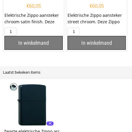
€
60,05
€
60,05
Elektrische Zippo aansteker
Elektrische Zippo aansteker
chroom satin finish. Deze
street chroom. Deze Zippo
Zippo aansteker heeft een
aansteker heeft een mat
mat chromen...
chromen afwerking met...
In winkelmand
In winkelmand
Laatst bekeken items
Zwarte elektrische Zippo arc