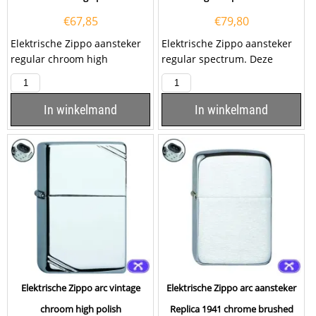
€
67,85
€
79,80
Elektrische Zippo aansteker
Elektrische Zippo aansteker
regular chroom high
regular spectrum. Deze
polish met een dubbele arc...
Zippo aansteker heeft een
glanzende...
In winkelmand
In winkelmand
Elektrische Zippo arc vintage
Elektrische Zippo arc aansteker
chroom high polish
Replica 1941 chrome brushed