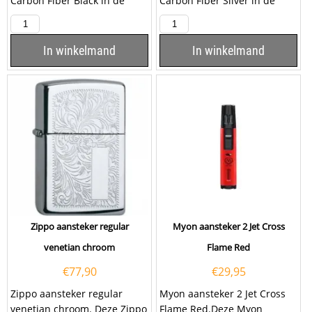
Carbon Fiber Black in de
Carbon Fiber Silver in de
kleur zwart. Deze Colibri
kleur grijs. Deze Colibri
aansteker heeft een...
aansteker heeft een...
In winkelmand
In winkelmand
Zippo aansteker regular
Myon aansteker 2 Jet Cross
venetian chroom
Flame Red
€
77,90
€
29,95
Zippo aansteker regular
Myon aansteker 2 Jet Cross
venetian chroom. Deze Zippo
Flame Red.Deze Myon