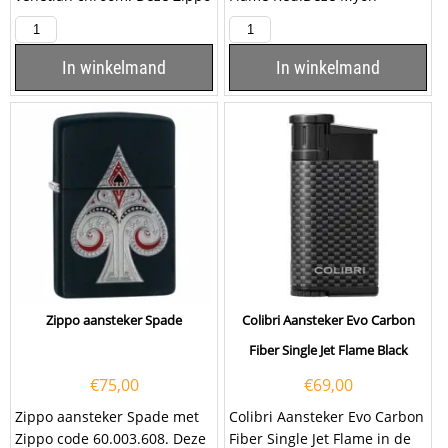
aansteker heeft een
aansteker heeft een rode
hoogglans chromen
afwerking. De aansteker...
afwerking...
In winkelmand
In winkelmand
Zippo aansteker Spade
Colibri Aansteker Evo Carbon
Fiber Single Jet Flame Black
€
75,00
€
69,00
Zippo aansteker Spade met
Colibri Aansteker Evo Carbon
Zippo code 60.003.608. Deze
Fiber Single Jet Flame in de