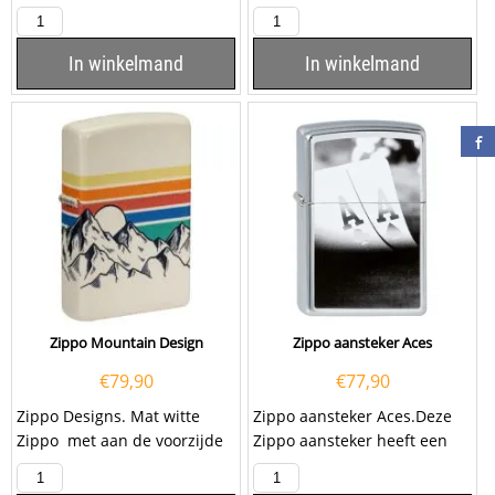
Caseti aansteker heeft een
aansteker heeft een
Groene afwerking...
geborsteld chromen
afwerking aan...
In winkelmand
In winkelmand
Zippo Mountain Design
Zippo aansteker Aces
€
79,90
€
77,90
Zippo Designs. Mat witte
Zippo aansteker Aces.Deze
Zippo met aan de voorzijde
Zippo aansteker heeft een
een opdruk van een
hoogglans chrome afwerking
Getekende...
met op de voorzijde...