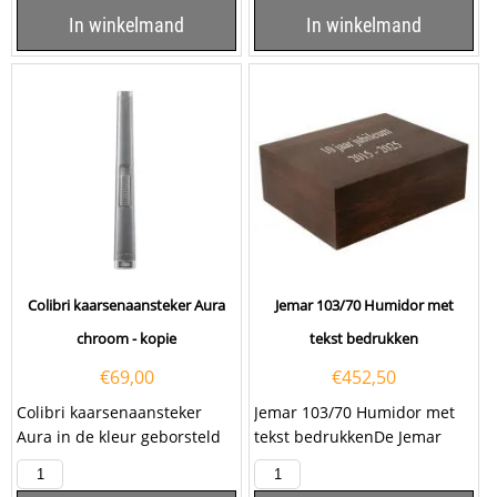
In winkelmand
In winkelmand
Colibri kaarsenaansteker Aura
Jemar 103/70 Humidor met
chroom - kopie
tekst bedrukken
€
69,00
€
452,50
Colibri kaarsenaansteker
Jemar 103/70 Humidor met
Aura in de kleur geborsteld
tekst bedrukkenDe Jemar
chrome met hoogglans
Humidor 103/70 is meer dan
elementen. Deze Colibri...
alleen een bewaardoos;...