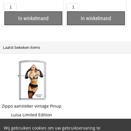
mat zwarte aansteker is aan
kleur Zwart. Deze Colibri
de voorzijde...
aansteker...
In winkelmand
In winkelmand
Laatst bekeken items
Zippo aansteker vintage Pinup
Luisa Limited Edition
€
79,95
Wij gebruiken cookies om uw gebruikservaring te