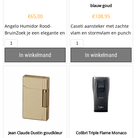
blauw goud
€
65,00
€
108,95
Angelo Humidor Rood-
Caseti aansteker met zachte
BruinZoek je een elegante en
vlam en stormvlam en punch
functionele manier om je
blauw goud.Deze Caseti
sigaren te bewaren?...
aansteker heeft een...
In winkelmand
In winkelmand
Jean Claude Dustin goudkleur
Colibri Triple Flame Monaco