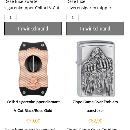
Deze luxe zwarte
Deze luxe
sigarenknipper Colibri V-Cut
zilverensigarenknipper
Black is voorzien van twee
Colibri V-Cut Carbon Fiber
snijmessen van roestvrij...
Silver is voorzien van twee
snijmessen...
In winkelmand
In winkelmand
Colibri sigarenknipper diamant
Zippo Game Over Emblem
V-Cut Black/Rose Gold
aansteker
€
79,00
€
62,90
Deze luxe zwart/rosegoud
Zippo Game Over Emblem