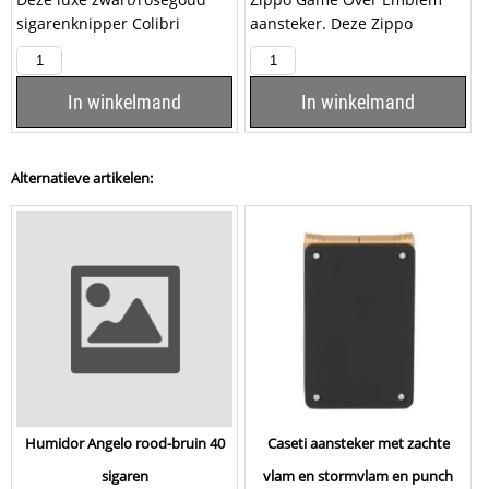
sigarenknipper Colibri
aansteker. Deze Zippo
diamant V-Cut Black is
aansteker heeft een
voorzien van twee
geborsteld chromen
snijmessen...
afwerking...
In winkelmand
In winkelmand
Alternatieve artikelen:
Humidor Angelo rood-bruin 40
Caseti aansteker met zachte
sigaren
vlam en stormvlam en punch