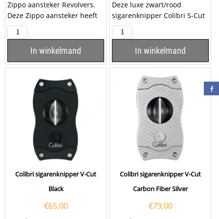
Zippo aansteker Revolvers.
Deze luxe zwart/rood
Deze Zippo aansteker heeft
sigarenknipper Colibri S-Cut
een geborsteld chromen
(Closed Back) is voorzien van
afwerking en aan de...
twee snijmessen van...
In winkelmand
In winkelmand
Colibri sigarenknipper V-Cut
Colibri sigarenknipper V-Cut
Black
Carbon Fiber Silver
€
65,00
€
79,00