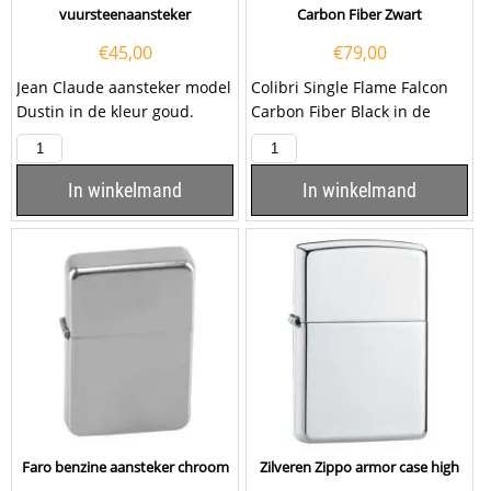
vuursteenaansteker
Carbon Fiber Zwart
€
45,00
€
79,00
Jean Claude aansteker model
Colibri Single Flame Falcon
Dustin in de kleur goud.
Carbon Fiber Black in de
Deze aansteker heeft een
kleur zwart. Deze Colibri
vuursteenontsteking...
aansteker heeft een...
In winkelmand
In winkelmand
Faro benzine aansteker chroom
Zilveren Zippo armor case high