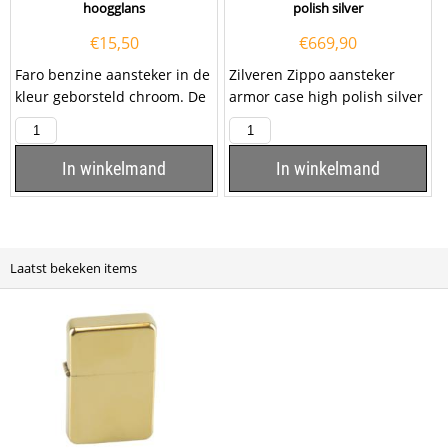
hoogglans
polish silver
€
15,50
€
669,90
Faro benzine aansteker in de
Zilveren Zippo aansteker
kleur geborsteld chroom. De
armor case high polish silver
aansteker werkt op benzine
Deze Zippo aansteker heeft
en is...
een hoogglans...
In winkelmand
In winkelmand
Laatst bekeken items