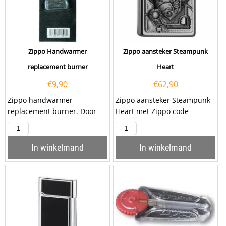
Zippo Handwarmer
Zippo aansteker Steampunk
replacement burner
Heart
€
9,90
€
62,90
Zippo handwarmer
Zippo aansteker Steampunk
replacement burner. Door
Heart met Zippo code
het vervangen van het
2005032. Deze Zippo
brandertje zorgt u ervoor...
aansteker heeft een mat
chromen...
In winkelmand
In winkelmand