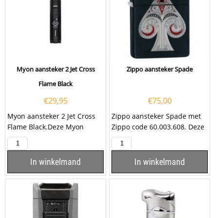
Myon aansteker 2 Jet Cross
Zippo aansteker Spade
Flame Black
€
29,95
€
75,00
Myon aansteker 2 Jet Cross
Zippo aansteker Spade met
Flame Black.Deze Myon
Zippo code 60.003.608. Deze
aansteker heeft een zwarte
mat zwarte aansteker is aan
afwerking. De aansteker...
de voorzijde...
In winkelmand
In winkelmand