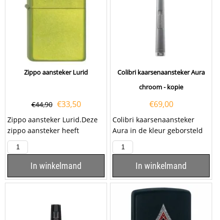
Zippo aansteker Lurid
Colibri kaarsenaansteker Aura
chroom - kopie
€
33,50
€
69,00
€
44,90
Zippo aansteker Lurid.Deze
Colibri kaarsenaansteker
zippo aansteker heeft
Aura in de kleur geborsteld
rondom een Lurid
chrome met hoogglans
Coating.Een Zippo aansteker
elementen. Deze Colibri...
is...
In winkelmand
In winkelmand