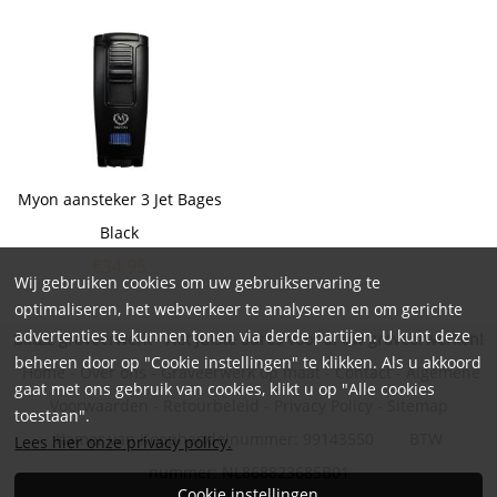
Myon aansteker 3 Jet Bages
Black
€
34,95
Wij gebruiken cookies om uw gebruikservaring te
optimaliseren, het webverkeer te analyseren en om gerichte
advertenties te kunnen tonen via derde partijen. U kunt deze
BlitZz graveerwerk - Hét juiste adres voor al uw graveerwerken!
beheren door op "Cookie instellingen" te klikken. Als u akkoord
Home
-
Over ons
-
Graveerwerk op maat
-
Contact
-
Algemene
gaat met ons gebruik van cookies, klikt u op "Alle cookies
Voorwaarden
-
Retourbeleid
-
Privacy Policy
-
Sitemap
toestaan".
Kamer van Koophandelnummer: 99143550 BTW
Lees hier onze privacy policy.
nummer: NL868823685B01
Cookie instellingen