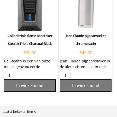
Colibri triple flame aansteker
Jean Claude pijpaansteker
Stealth Triple Charcoal-Black
chrome satin
€
99,90
€
45,00
De Stealth is een van onze
Jean Claude pijpaansteker in
meest geavanceerde
de kleur chrome satin met
aanstekers ooit: met
een eenvoudige bediening
piramidevormige
via de...
drievoudige...
In winkelmand
In winkelmand
Laatst bekeken items