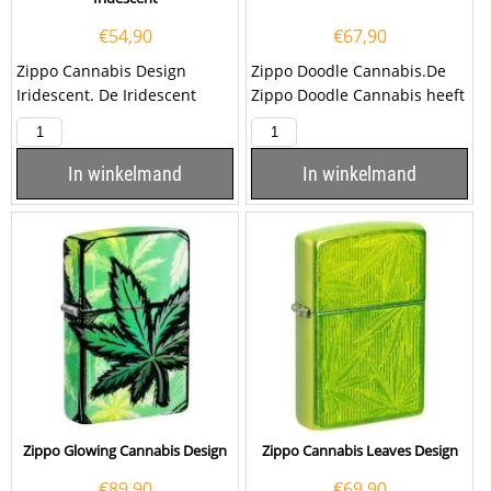
€
54,90
€
67,90
Zippo Cannabis Design
Zippo Doodle Cannabis.De
Iridescent. De Iridescent
Zippo Doodle Cannabis heeft
kleurige Zippo benzine
een kleurprint van
aansteker is aan de...
verschillende doodles...
In winkelmand
In winkelmand
Zippo Glowing Cannabis Design
Zippo Cannabis Leaves Design
€
89,90
€
69,90