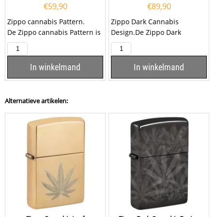
€
59,90
€
89,90
Zippo cannabis Pattern.
Zippo Dark Cannabis
De Zippo cannabis Pattern is
Design.De Zippo Dark
een benzineaansteker en
Cannabis Design is
heeft een...
hoogglans zwart afgewerkt
met...
In winkelmand
In winkelmand
Alternatieve artikelen: