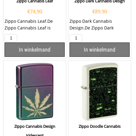
Zippo Cannabis Leaf
Zippo Dark Cannabis Design
€
74,90
€
89,90
Zippo Cannabis Leaf.De
Zippo Dark Cannabis
Zippo Cannabis Leaf is
Design.De Zippo Dark
hoogglans brass afgewerkt
Cannabis Design is
met op de voorzijde een...
hoogglans zwart afgewerkt
met...
In winkelmand
In winkelmand
Zippo Cannabis Design
Zippo Doodle Cannabis
Iridescent