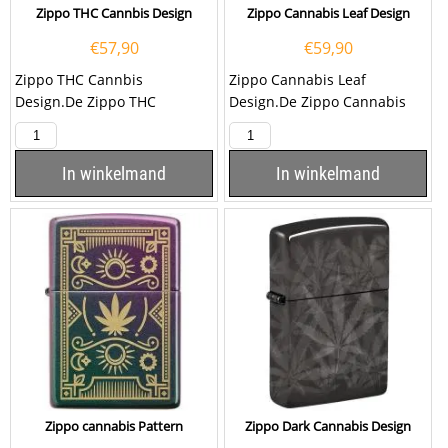
Zippo THC Cannbis Design
Zippo Cannabis Leaf Design
€
57,90
€
59,90
Zippo THC Cannbis
Zippo Cannabis Leaf
Design.De Zippo THC
Design.De Zippo Cannabis
Cannbis Design is matt
Leaf Design is mat zwart
sage afgewerkt met op de...
afgewerkt met een embleem
aan...
In winkelmand
In winkelmand
Zippo cannabis Pattern
Zippo Dark Cannabis Design