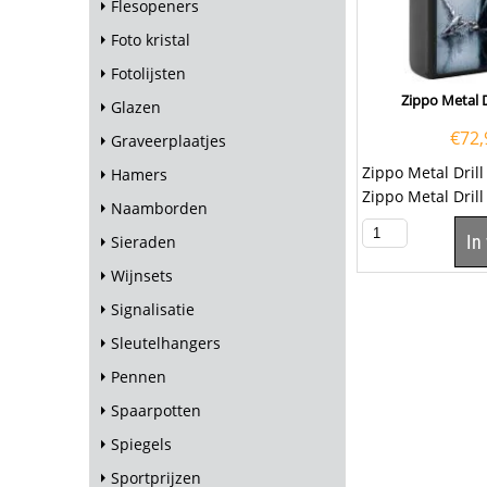
Flesopeners
Foto kristal
Fotolijsten
Zippo Metal D
Glazen
€
72,
Graveerplaatjes
Zippo Metal Drill
Hamers
Zippo Metal Drill
Naamborden
is matt zwart afg
In
Sieraden
Wijnsets
Signalisatie
Sleutelhangers
Pennen
Spaarpotten
Spiegels
Sportprijzen