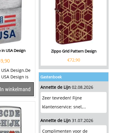
 in USA Design
Zippo Grid Pattern Design
€
72,90
49,90
 USA Design.De
 USA Design is
Gastenboek
rome afgewerkt.
Annette de Lijn
02.08.2026
In winkelmand
Zeer tevreden! Fijne
klantenservice: snel,...
Annette de Lijn
31.07.2026
Complimenten voor de