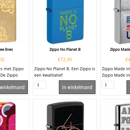
ree lines
Zippo No Planet B
Zippo Made
00
€
72,90
€
nes met Zippo
Zippo No Planet B. Een Zippo is
Zippo Made in
De Zippo
een kwalitatief
Zippo Made in
en
goede aansteker met de
geborsteld ch
 winkelmand
In winkelmand
welbekende...
Op de...