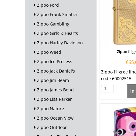
Zippo Ford
Zippo Frank Sinatra
Zippo Gambling
Zippo Girls & Hearts
Zippo Harley Davidson
Zippo filig
Zippo Weed
Zippo Ice Process
€
65,
Zippo Jack Daniel's
Zippo filigree li
code 60002515. 
Zippo Jim Beam
filigree lines is e
Zippo James Bond
In
goudkleurige...
Zippo Lisa Parker
Zippo Nature
Zippo Ocean View
Zippo Outdoor