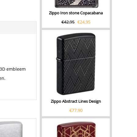
Zippo Iron stone Copacabana
€
42,95
€
24,95
n 3D embleem
en.
Zippo Abstract Lines Design
€
77,90