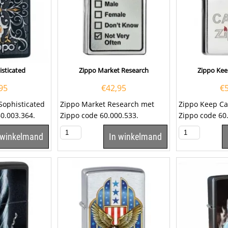
sticated
Zippo Market Research
Zippo Kee
95
€
42,95
€
Sophisticated
Zippo Market Research met
Zippo Keep Ca
0.003.364.
Zippo code 60.000.533.
Zippo code 60
ker is een
Chromen Zippo aansteker met
aansteker met 
 winkelmand
In winkelmand
aan de...