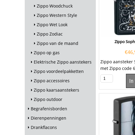
Zippo Woodchuck
Zippo Western Style
Zippo Wet Look
Zippo Zodiac
Zippo Sophi
Zippo van de maand
€
46,
Zippo op gas
Zippo aansteker 
Elektrische Zippo aanstekers
met Zippo code 6
Zippo voordeelpakketten
Een Zippo aanste
Zippo accessoires
In
kwalitatief...
Zippo kaarsaanstekers
Zippo outdoor
Begrafenisborden
Dierenpenningen
Drankflacons