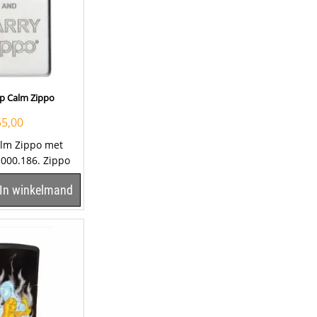
p Calm Zippo
55,00
lm Zippo met
.000.186. Zippo
de tekst ''Keep...
In winkelmand