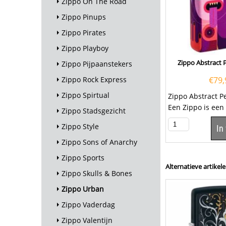
Zippo On The Road
Zippo Pinups
Zippo Pirates
Zippo Playboy
Zippo Abstract 
Zippo Pijpaanstekers
Zippo Rock Express
€
79,
Zippo Spirtual
Zippo Abstract P
Een Zippo is een 
Zippo Stadsgezicht
goede aansteker 
Zippo Style
In
Zippo Sons of Anarchy
Zippo Sports
Alternatieve artikele
Zippo Skulls & Bones
Zippo Urban
Zippo Vaderdag
Zippo Valentijn