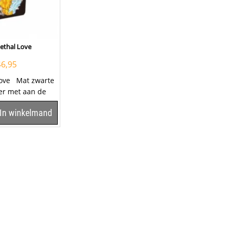
ethal Love
46,95
Love Mat zwarte
er met aan de
opdruk van een...
In winkelmand