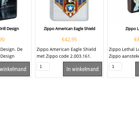
rill Design
Zippo American Eagle Shield
Zippo L
90
€
42,95
€
 Design. De
Zippo American Eagle Shield
Zippo Lethal 
 Design
met Zippo code 2.003.161.
Zippo aanstek
ewerkt met...
voorzijde een 
 winkelmand
In winkelmand