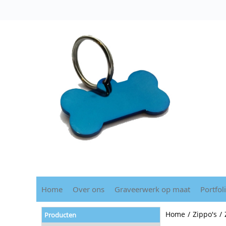
Home
Over ons
Graveerwerk op maat
Portfol
Home
/
Zippo's
/
Producten