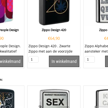
People Design
Zippo Design 420
Zippo
90
€
64,90
€
eople Design.
Zippo Design 420 . Zwarte
Zippo Alphab
kwalitatief
Zippo met aan de voorzijde
aansteker met
met de...
een opdruk van het getal 420.
chromen afwer
 winkelmand
In winkelmand
Deze Zippo...
voorzijde...
n: