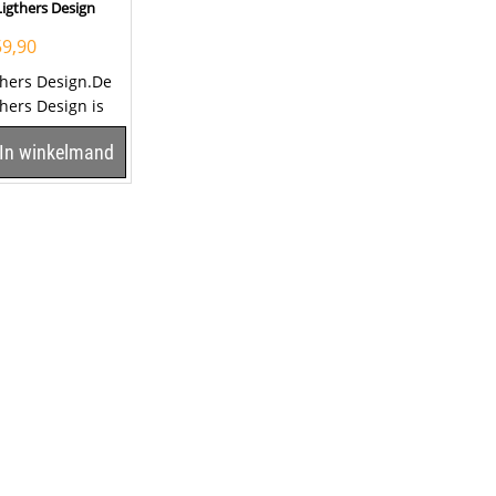
igthers Design
59,90
thers Design.De
hers Design is
werkt met aan de
In winkelmand