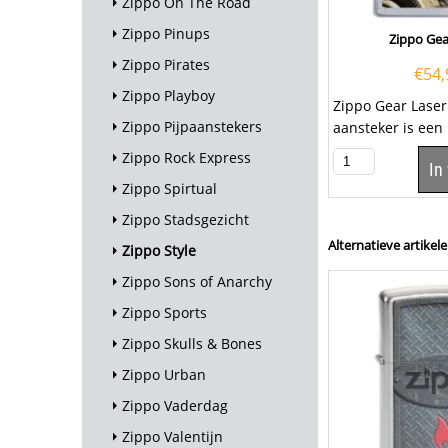
Zippo On The Road
Zippo Pinups
Zippo Gea
Zippo Pirates
€
54,
Zippo Playboy
Zippo Gear Laser
Zippo Pijpaanstekers
aansteker is een 
goede aansteker 
Zippo Rock Express
In
Zippo Spirtual
Zippo Stadsgezicht
Alternatieve artikele
Zippo Style
Zippo Sons of Anarchy
Zippo Sports
Zippo Skulls & Bones
Zippo Urban
Zippo Vaderdag
Zippo Valentijn