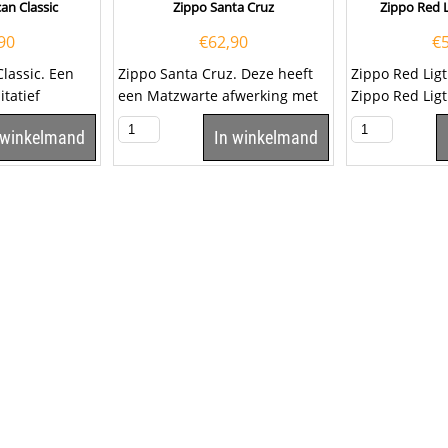
an Classic
Zippo Santa Cruz
Zippo Red L
90
€
62,90
€
lassic. Een
Zippo Santa Cruz. Deze heeft
Zippo Red Lig
itatief
een Matzwarte afwerking met
Zippo Red Ligt
 met de
op de voorzijde een afbeelding
mat rood afge
 winkelmand
In winkelmand
van...
voorzijde...