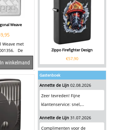
agonal Weave
49,95
al Weave met
Zippo Firefighter Design
0001356. De
en gravure van
€
57,90
In winkelmand
Gastenboek
Annette de Lijn
02.08.2026
Zeer tevreden! Fijne
klantenservice: snel,...
Annette de Lijn
31.07.2026
Complimenten voor de