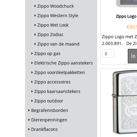
Zippo Woodchuck
Zippo Western Style
Zippo Logo
Zippo Wet Look
€
49,
Zippo Zodiac
Zippo Logo met 
2.003.891. De Z
Zippo van de maand
kleurenprint met
Zippo op gas
In
logo en het...
Elektrische Zippo aanstekers
Zippo voordeelpakketten
Zippo accessoires
Zippo kaarsaanstekers
Zippo outdoor
Begrafenisborden
Dierenpenningen
Drankflacons