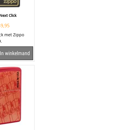
Next Click
49,95
ck met Zippo
09.
In winkelmand