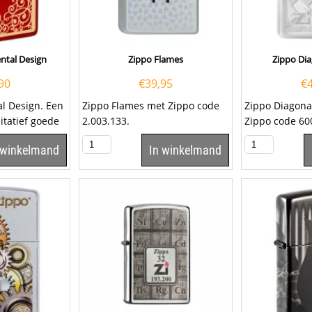
ntal Design
Zippo Flames
Zippo Di
90
€
39,95
€
l Design. Een
Zippo Flames met Zippo code
Zippo Diagon
itatief goede
2.003.133.
Zippo code 6
e
Zippo heeft e
 winkelmand
In winkelmand
diagionale...