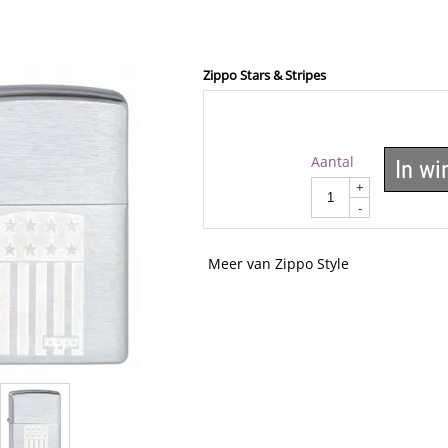
Zippo Stars & Stripes
Aantal
In w
+
-
Meer van Zippo Style