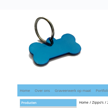
Home
Over ons
Graveerwerk op maat
Portfol
Home
/
Zippo's
/
Producten