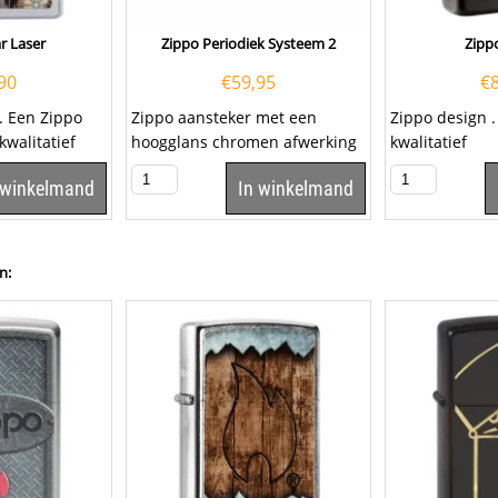
r Laser
Zippo Periodiek Systeem 2
Zipp
90
€
59,95
€
. Een Zippo
Zippo aansteker met een
Zippo design .
kwalitatief
hoogglans chromen afwerking
kwalitatief
met de...
en aan de voorzijde een
goede aanstek
 winkelmand
In winkelmand
opdruk van het een...
welbekende...
n: