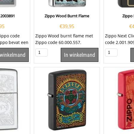
 2003891
Zippo Wood Burnt Flame
Zippo 
95
€
39,95
€
Zippo code
Zippo Wood burnt flame met
Zippo Next Cli
ippo bevat een
Zippo code 60.000.557.
code 2.001.9
 het Zippo
Chromen Zippo aansteker met
 winkelmand
In winkelmand
aan de...