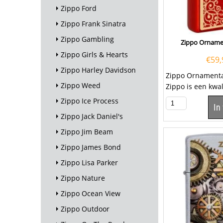
Zippo Ford
Zippo Frank Sinatra
Zippo Gambling
Zippo Orname
Zippo Girls & Hearts
€
59,
Zippo Harley Davidson
Zippo Ornamenta
Zippo Weed
Zippo is een kwal
aansteker met d
Zippo Ice Process
In
welbekende...
Zippo Jack Daniel's
Zippo Jim Beam
Zippo James Bond
Zippo Lisa Parker
Zippo Nature
Zippo Ocean View
Zippo Outdoor