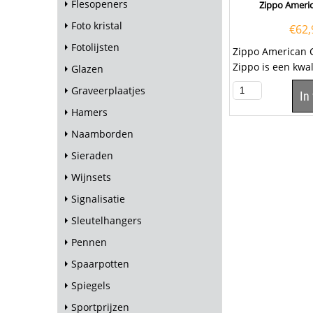
Flesopeners
Zippo Americ
Foto kristal
€
62,
Fotolijsten
Zippo American C
Zippo is een kwal
Glazen
goede aansteker
Graveerplaatjes
In
welbekende...
Hamers
Naamborden
Sieraden
Wijnsets
Signalisatie
Sleutelhangers
Pennen
Spaarpotten
Spiegels
Sportprijzen