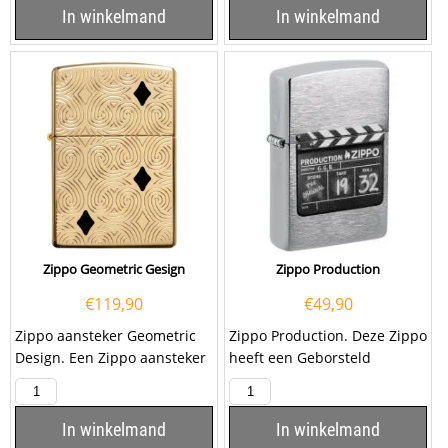
In winkelmand
In winkelmand
Zippo Geometric Gesign
Zippo Production
€
119,90
€
49,90
Zippo aansteker Geometric
Zippo Production. Deze Zippo
Design. Een Zippo aansteker
heeft een Geborsteld
is een kwalitatief...
Chromen afwerking met aan
de voorzijde...
In winkelmand
In winkelmand