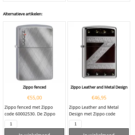
Alternatieve artikelen:
Zippo fenced
Zippo Leather and Metal Design
€
55,00
€
46,95
Zippo fenced met Zippo
Zippo Leather and Metal
code 60002530. De Zippo
Design met Zippo code
fenced is een zilverkleurige
60.000.066. Deze mat
benzine...
chromen Zippo heeft op de...