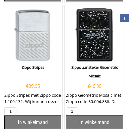
Zippo Stripes
Zippo aansteker Geometric
Mosaic
€
39,95
€
46,95
Zippo Stripes met Zippo code
Zippo Geometric Mosaic met
1.100.132. Wij kunnen deze
Zippo code 60.004.856. De
Zippo aansteker ook voorzien
benzine Zippo aansteker
van een...
heeft een mat...
In winkelmand
In winkelmand