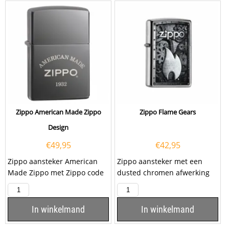
Zippo American Made Zippo
Zippo Flame Gears
Design
€
49,95
€
42,95
Zippo aansteker American
Zippo aansteker met een
Made Zippo met Zippo code
dusted chromen afwerking
60.003.897. Een Zippo
en aan de voorzijde een
aansteker is een zeer...
opdruk van het Zippo
Flame...
In winkelmand
In winkelmand