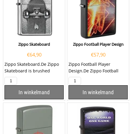
Zippo Skateboard
Zippo Football Player Design
€
64,90
€
57,90
Zippo Skateboard.De Zippo
Zippo Football Player
Skateboard is brushed
Design.De Zippo Football
chrome afgewerkt met aan
Player Design is matt zwart
de voorzijde een embleem...
afgewerkt met aan de...
In winkelmand
In winkelmand