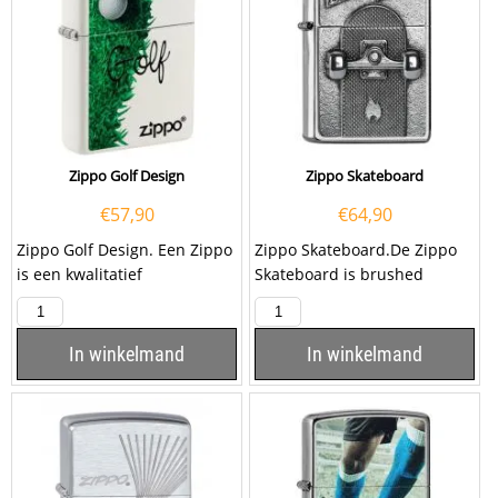
Zippo Golf Design
Zippo Skateboard
€
57,90
€
64,90
Zippo Golf Design. Een Zippo
Zippo Skateboard.De Zippo
is een kwalitatief
Skateboard is brushed
goede aansteker met de
chrome afgewerkt met aan
welbekende...
de voorzijde een embleem...
In winkelmand
In winkelmand