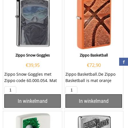
Zippo Snow Goggles
Zippo Basketball
€
39,95
€
72,90
Zippo Snow Goggles met
Zippo Basketball.De Zippo
Zippo code 60.000.054. Mat
Basketball is mat oranje
geborsteld chromen Zippo
afgewerkt met aan de
aansteker met op...
voorzijde een textuurprint...
In winkelmand
In winkelmand