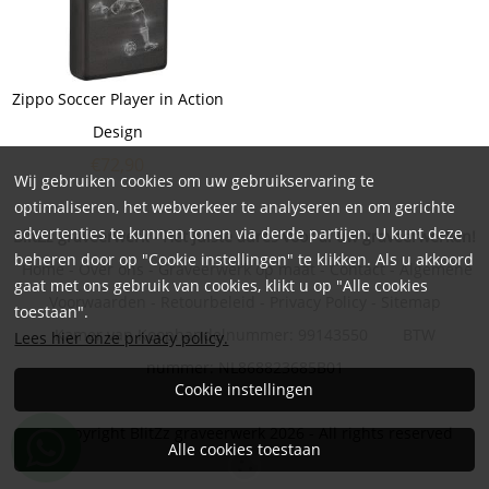
Zippo Soccer Player in Action
Design
€
72,90
Wij gebruiken cookies om uw gebruikservaring te
optimaliseren, het webverkeer te analyseren en om gerichte
advertenties te kunnen tonen via derde partijen. U kunt deze
BlitZz graveerwerk - Hét juiste adres voor al uw graveerwerken!
beheren door op "Cookie instellingen" te klikken. Als u akkoord
Home
-
Over ons
-
Graveerwerk op maat
-
Contact
-
Algemene
gaat met ons gebruik van cookies, klikt u op "Alle cookies
Voorwaarden
-
Retourbeleid
-
Privacy Policy
-
Sitemap
toestaan".
Kamer van Koophandelnummer: 99143550 BTW
Lees hier onze privacy policy.
nummer: NL868823685B01
Cookie instellingen
© Copyright BlitZz graveerwerk 2026 - All rights reserved
Alle cookies toestaan