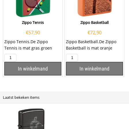
Zippo Tennis
Zippo Basketball
€
57,90
€
72,90
Zippo Tennis.De Zippo
Zippo Basketball.De Zippo
Tennis is mat gras groen
Basketball is mat oranje
afgewerkt met aan de
afgewerkt met aan de
voorzijde een kleurprint
voorzijde een textuurprint...
van...
In winkelmand
In winkelmand
Laatst bekeken items