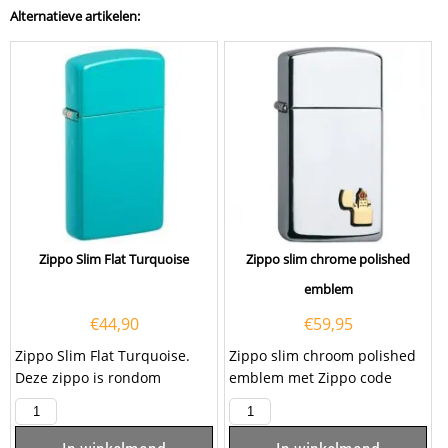
Alternatieve artikelen:
Zippo Slim Flat Turquoise
Zippo slim chrome polished
emblem
€
44,90
€
59,95
Zippo Slim Flat Turquoise.
Zippo slim chroom polished
Deze zippo is rondom
emblem met Zippo code
turquoise gekleurd. De
1.370.003. U kunt deze slim
aansteker heeft een...
Zippo ook laten...