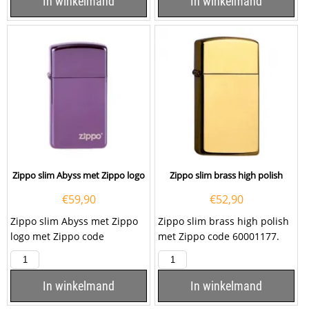
In winkelmand
In winkelmand
Zippo slim Abyss met Zippo logo
Zippo slim brass high polish
€
59,90
€
52,90
Zippo slim Abyss met Zippo
Zippo slim brass high polish
logo met Zippo code
met Zippo code 60001177.
60001263.
Het is mogelijk om deze
Zippo te...
In winkelmand
In winkelmand