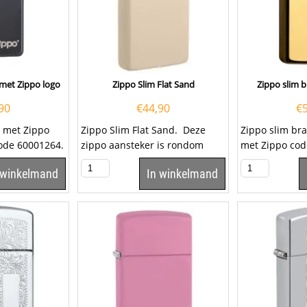
met Zippo logo
Zippo Slim Flat Sand
Zippo slim b
90
€
44,90
€
y met Zippo
Zippo Slim Flat Sand. Deze
Zippo slim bra
ode 60001264.
zippo aansteker is rondom
met Zippo co
zandkleurig gekleurd. De
is mogelijk om
 winkelmand
In winkelmand
aansteker...