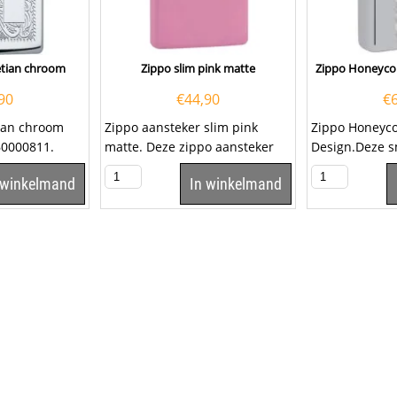
etian chroom
Zippo slim pink matte
Zippo Honeyco
90
€
44,90
€
tian chroom
Zippo aansteker slim pink
Zippo Honeyc
60000811.
matte. Deze zippo aansteker
Design.Deze s
graveren met
heeft rondom een zacht...
benzineaanste
 winkelmand
In winkelmand
hoogglans chr