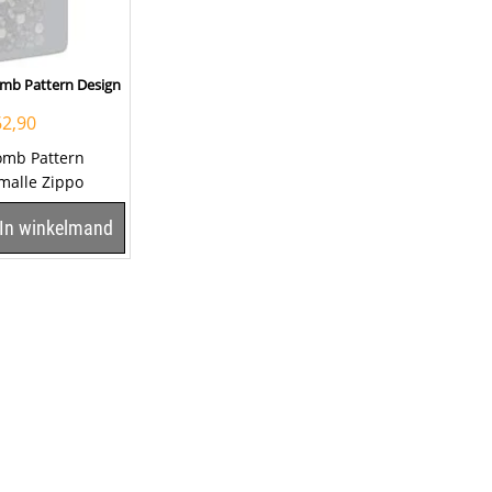
mb Pattern Design
62,90
omb Pattern
malle Zippo
ker heeft een
In winkelmand
ome...