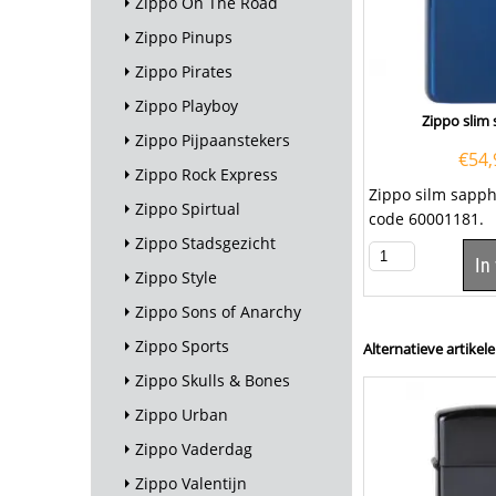
Zippo On The Road
Zippo Pinups
Zippo Pirates
Zippo Playboy
Zippo slim 
Zippo Pijpaanstekers
€
54,
Zippo Rock Express
Zippo silm sapph
Zippo Spirtual
code 60001181. 
Zippo Stadsgezicht
blauwe slim sapp
In
Zippo Style
Zippo Sons of Anarchy
Zippo Sports
Alternatieve artikele
Zippo Skulls & Bones
Zippo Urban
Zippo Vaderdag
Zippo Valentijn