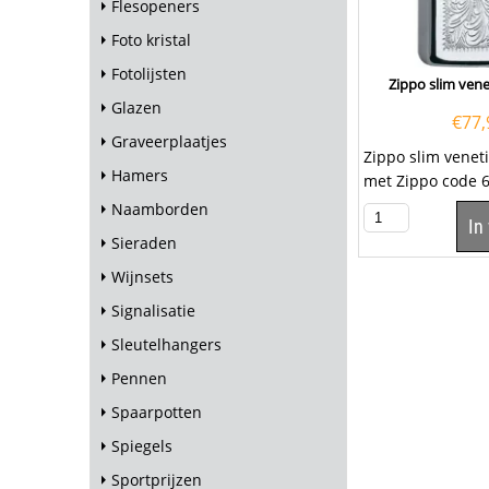
Flesopeners
Foto kristal
Fotolijsten
Zippo slim ven
Glazen
€
77,
Graveerplaatjes
Zippo slim vene
Hamers
met Zippo code 
Laat deze Zippo 
Naamborden
In
een eigen...
Sieraden
Wijnsets
Signalisatie
Sleutelhangers
Pennen
Spaarpotten
Spiegels
Sportprijzen