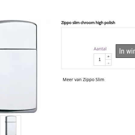
Zippo slim chroom high polish
Aantal
In w
+
-
Meer van Zippo Slim