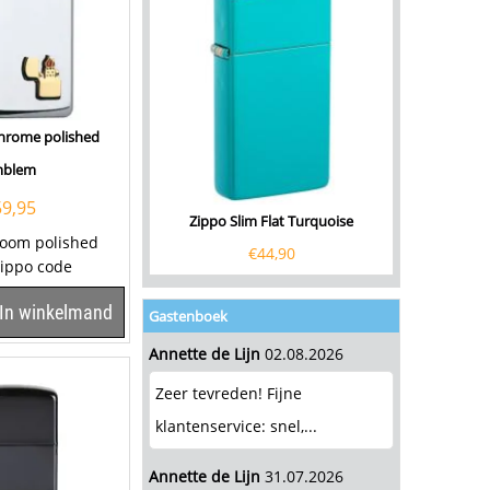
chrome polished
mblem
59,95
Zippo Slim Flat Turquoise
room polished
€
44,90
ippo code
kunt deze slim
In winkelmand
...
Gastenboek
Annette de Lijn
02.08.2026
Zeer tevreden! Fijne
klantenservice: snel,...
Annette de Lijn
31.07.2026