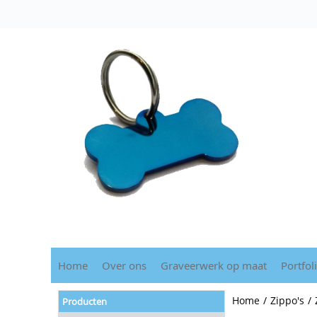
Home
Over ons
Graveerwerk op maat
Portfol
Home
/
Zippo's
/
Producten