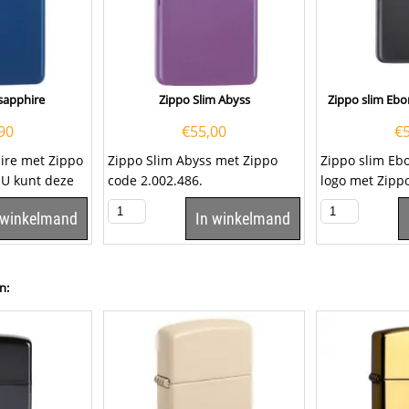
sapphire
Zippo Slim Abyss
Zippo slim Ebo
90
€
55,00
€
ire met Zippo
Zippo Slim Abyss met Zippo
Zippo slim Eb
U kunt deze
code 2.002.486.
logo met Zipp
hire...
 winkelmand
In winkelmand
n: