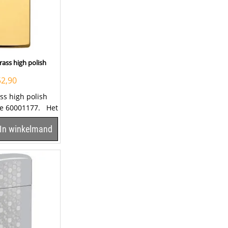
rass high polish
52,90
ss high polish
de 60001177. Het
 deze Zippo te...
In winkelmand