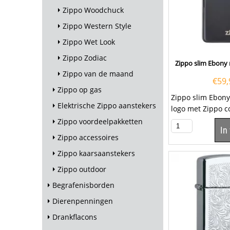
Zippo Woodchuck
Zippo Western Style
Zippo Wet Look
Zippo Zodiac
Zippo slim Ebony 
Zippo van de maand
€
59,
Zippo op gas
Zippo slim Ebon
Elektrische Zippo aanstekers
logo met Zippo c
Zippo voordeelpakketten
In
Zippo accessoires
Zippo kaarsaanstekers
Zippo outdoor
Begrafenisborden
Dierenpenningen
Drankflacons