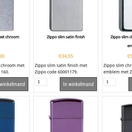
reet chroom
Zippo slim satin finish
Zippo slim 
e
90
€
34,95
€
t chroom met
Zippo slim satin finish met
Zippo slim ch
1160.
Zippo code 60001179.
emblem met Z
1.370.003. U 
 winkelmand
In winkelmand
Zippo ook laten