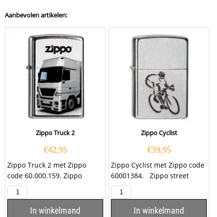
Aanbevolen artikelen:
Zippo Truck 2
Zippo Cyclist
€
42,95
€
39,95
Zippo Truck 2 met Zippo
Zippo Cyclist met Zippo code
code 60.000.159. Zippo
60001384. Zippo street
aansteker met een witte
chroom aansteker met een
vrachtwagen met...
afbeelding...
In winkelmand
In winkelmand