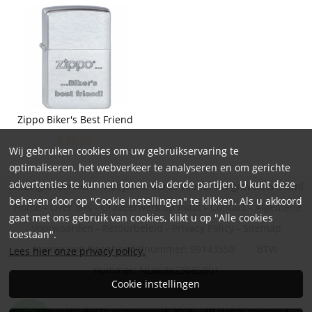
Zippo Biker's Best Friend
€
39,95
Wij gebruiken cookies om uw gebruikservaring te
optimaliseren, het webverkeer te analyseren en om gerichte
advertenties te kunnen tonen via derde partijen. U kunt deze
BlitZz graveerwerk - Hét juiste adres voor al uw graveerwerken!
beheren door op "Cookie instellingen" te klikken. Als u akkoord
Home
-
Over ons
-
Graveerwerk op maat
-
Contact
-
Algemene
gaat met ons gebruik van cookies, klikt u op "Alle cookies
Voorwaarden
-
Retourbeleid
-
Privacy Policy
-
Sitemap
toestaan".
Kamer van Koophandelnummer: 99143550 BTW
Lees hier onze privacy policy.
nummer: NL868823685B01
Cookie instellingen
© Copyright BlitZz graveerwerk 2026 - All rights reserved