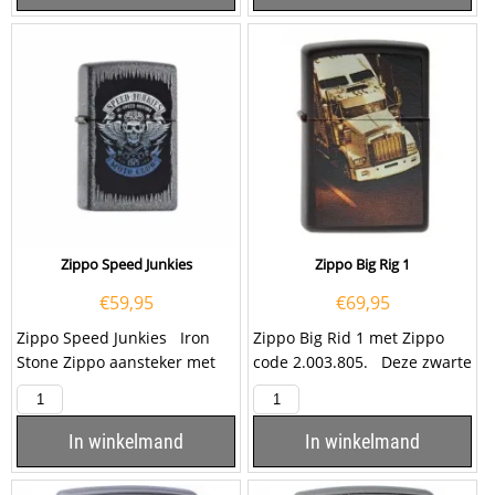
Zippo Speed Junkies
Zippo Big Rig 1
€
59,95
€
69,95
Zippo Speed Junkies Iron
Zippo Big Rid 1 met Zippo
Stone Zippo aansteker met
code 2.003.805. Deze zwarte
aan de voorzijde een opdruk
Zippo aansteker bevat een
van een...
afbeelding van...
In winkelmand
In winkelmand