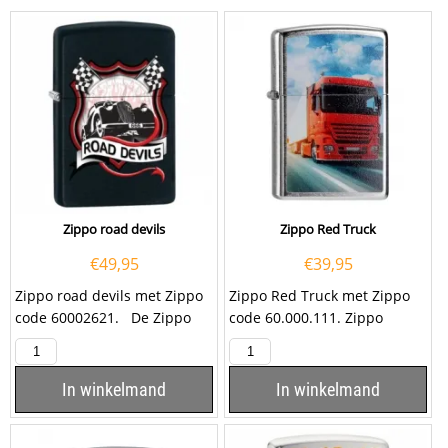
Zippo road devils
Zippo Red Truck
€
49,95
€
39,95
Zippo road devils met Zippo
Zippo Red Truck met Zippo
code 60002621. De Zippo
code 60.000.111. Zippo
road devils is een matzwarte
aansteker met een rode
Zippo...
vrachtwagen met...
In winkelmand
In winkelmand