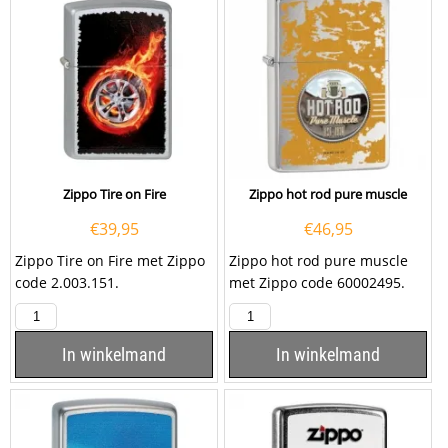
Zippo Tire on Fire
Zippo hot rod pure muscle
€
39,95
€
46,95
Zippo Tire on Fire met Zippo
Zippo hot rod pure muscle
code 2.003.151.
met Zippo code 60002495.
De Zippo hot rod pure
muscle is een...
In winkelmand
In winkelmand