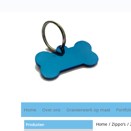
Home
Over ons
Graveerwerk op maat
Portfol
Home
/
Zippo's
/
Producten