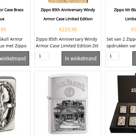
or Case Brass
Zippo 85th Anniversary Windy
Zippo Mr Bla
que
Armor Case Limited Edition
Limite
,95
€
229,90
€
Skull Armor
Zippo 85th Anniversary Windy
Set van 2 Zip
que met Zippo
Armor Case Limited Edition.Dit
opdrukken van
 Een Zippo
is een speciale limited edition
Mr. Blaisdell.
 winkelmand
In winkelmand
ter ere...
gelimiteerde..