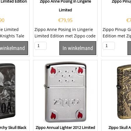
 Limited Edition
Zippo Anne Posing in Lingerie
Zippo Pinu
Limited
90
€
79,95
€
le Limited
Zippo Anne Posing in Lingerie
Zippo Pinup G
 Knights Tale
Limited Edition met Zippo code
Edition met Z
 antiek zilver
2.003.340. De Zippo heeft
2.002.955. De
 winkelmand
In winkelmand
een...
satin afwerking
chy Skull Black
Zippo Annual Lighter 2012 Limited
Zippo Skull 