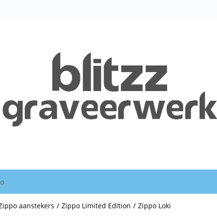
io
Zippo aanstekers
/
Zippo Limited Edition
/
Zippo Loki