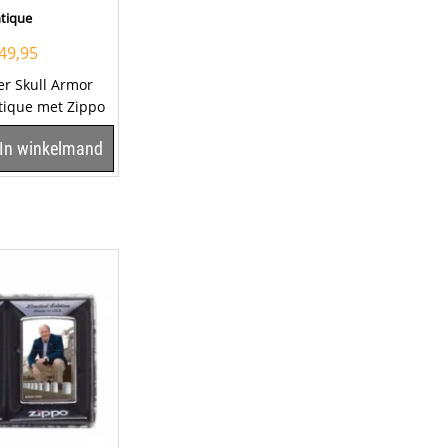
tique
49,95
er Skull Armor
tique met Zippo
00. Een Zippo
In winkelmand