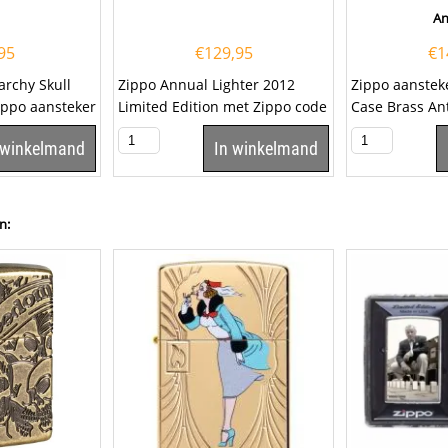
An
95
€
129,95
€
1
archy Skull
Zippo Annual Lighter 2012
Zippo aanstek
Zippo aansteker
Limited Edition met Zippo code
Case Brass An
ce afwerking
2.002.852. Dit betreft een...
code 60.004.9
 winkelmand
In winkelmand
aansteker is...
n: