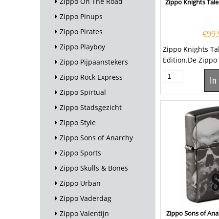
Zippo On The Road
Zippo Knights Tale
Zippo Pinups
Zippo Pirates
€
99,
Zippo Playboy
Zippo Knights Ta
Edition.De Zippo
Zippo Pijpaanstekers
Limited Edition is
Zippo Rock Express
In
afgewerkt...
Zippo Spirtual
Zippo Stadsgezicht
Zippo Style
Zippo Sons of Anarchy
Zippo Sports
Zippo Skulls & Bones
Zippo Urban
Zippo Vaderdag
Zippo Valentijn
Zippo Sons of Anar