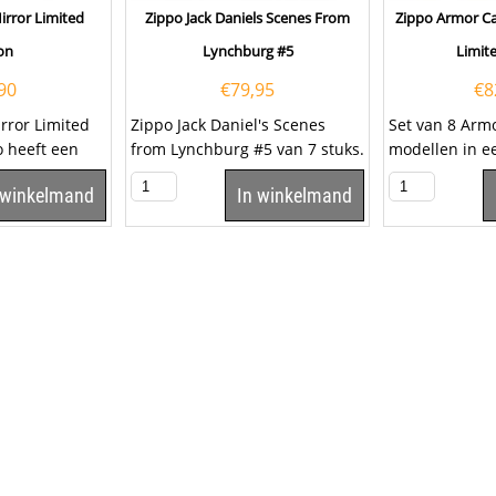
irror Limited
Zippo Jack Daniels Scenes From
Zippo Armor Ca
on
Lynchburg #5
Limite
90
€
79,95
€
8
rror Limited
Zippo Jack Daniel's Scenes
Set van 8 Arm
o heeft een
from Lynchburg #5 van 7 stuks.
modellen in e
king met aan
Dit is een gelimiteerde...
van Zippo. Dit
 winkelmand
In winkelmand
gelimiteerde..