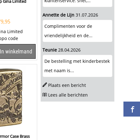
klantenservice: snel,...
p Gina Limited
Annette de Lijn
31.07.2026
79,95
Complimenten voor de
ina Limited
vriendelijkheid en de...
ippo code
 Zippo heeft een
Teunie
28.04.2026
In winkelmand
...
De bestelling met kinderbestek
met naam is...
Plaats een bericht
Lees alle berichten
Armor Case Brass