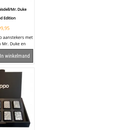
isdell/Mr. Duke
d Edition
99,95
po aanstekers met
 Mr. Duke en
 Deze
In winkelmand
.