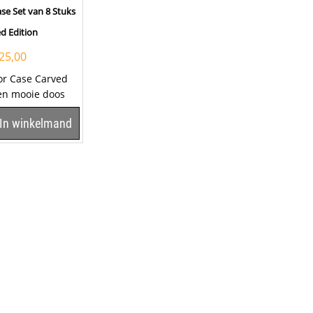
se Set van 8 Stuks
d Edition
25,00
or Case Carved
en mooie doos
 is een
In winkelmand
.