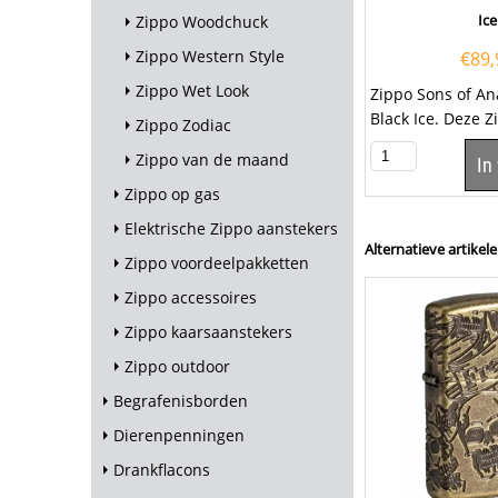
Ice
Zippo Woodchuck
Zippo Western Style
€
89,
Zippo Wet Look
Zippo Sons of An
Black Ice. Deze 
Zippo Zodiac
heeft een black i
Zippo van de maand
In
met aan...
Zippo op gas
Elektrische Zippo aanstekers
Alternatieve artikele
Zippo voordeelpakketten
Zippo accessoires
Zippo kaarsaanstekers
Zippo outdoor
Begrafenisborden
Dierenpenningen
Drankflacons