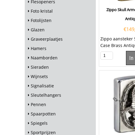
Flesopeners
Zippo Skull Arm
Foto kristal
Anti
Fotolijsten
€
149
Glazen
Zippo aansteker 
Graveerplaatjes
Case Brass Anti
Hamers
code 60.004.900.
Naamborden
In
aansteker is...
Sieraden
Wijnsets
Signalisatie
Sleutelhangers
Pennen
Spaarpotten
Spiegels
Sportprijzen