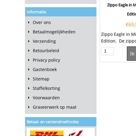
Zippo Eagle in M
Informatie
Editi
Over ons
€
69,
Betaalmogelijkheden
Zippo Eagle in Mi
Edition. De zipp
Verzending
hoogglans afwer
Retourbeleid
In
de...
Privacy policy
Gastenboek
Sitemap
Staffelkorting
Voorwaarden
Graveerwerk op maat
Betaal- en verzendmethodes