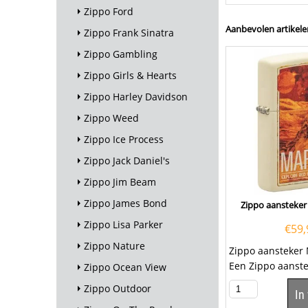
Zippo Ford
Aanbevolen artikele
Zippo Frank Sinatra
Zippo Gambling
Zippo Girls & Hearts
Zippo Harley Davidson
Zippo Weed
Zippo Ice Process
Zippo Jack Daniel's
Zippo Jim Beam
Zippo James Bond
Zippo aansteker
Zippo Lisa Parker
€
59,
Zippo Nature
Zippo aansteker 
Een Zippo aanste
Zippo Ocean View
kwalitatief
Zippo Outdoor
In
goede aansteker 