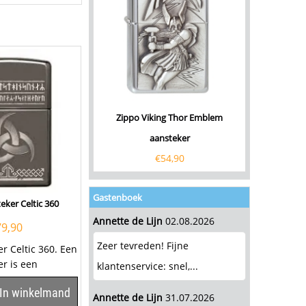
Zippo Viking Thor Emblem
aansteker
€
54,90
Gastenboek
eker Celtic 360
Annette de Lijn
02.08.2026
79,90
Zeer tevreden! Fijne
r Celtic 360. Een
r is een
klantenservice: snel,...
In winkelmand
er met...
Annette de Lijn
31.07.2026