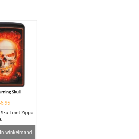
rning Skull
46,95
 Skull met Zippo
30.
In winkelmand