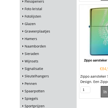
Flesopeners
Foto kristal
Fotolijsten
Glazen
Graveerplaatjes
Hamers
Naamborden
Sieraden
Zippo aansteker 
Wijnsets
€
84,
Signalisatie
Sleutelhangers
Zippo aansteker 
Design. Een Zipp
Pennen
een kwalitatief...
Spaarpotten
In
Spiegels
Sportprijzen