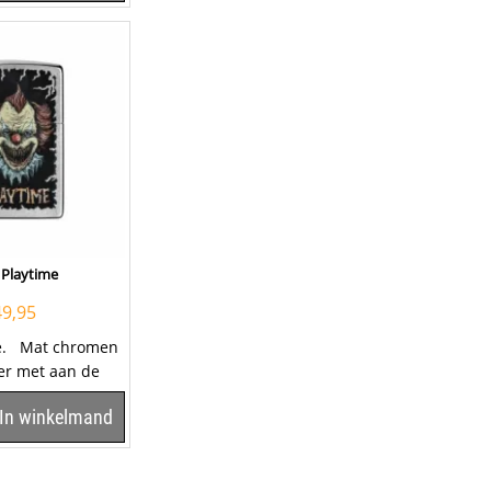
 Playtime
49,95
me. Mat chromen
er met aan de
opdruk van een...
In winkelmand