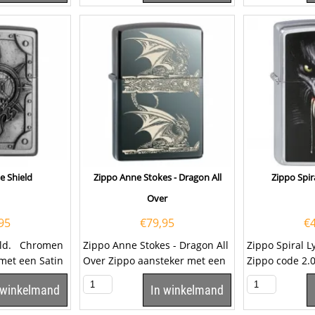
e Shield
Zippo Anne Stokes - Dragon All
Zippo Spir
Over
95
€
79,95
€
ield. Chromen
Zippo Anne Stokes - Dragon All
Zippo Spiral L
met een Satin
Over Zippo aansteker met een
Zippo code 2.
n de
Black Ice afwerking en een
 winkelmand
In winkelmand
laser...