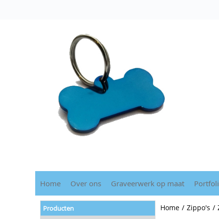
Home
Over ons
Graveerwerk op maat
Portfol
Home
/
Zippo's
/
Producten