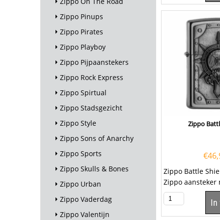
Zippo On The Road
Zippo Pinups
Zippo Pirates
Zippo Playboy
Zippo Pijpaanstekers
Zippo Rock Express
Zippo Spirtual
Zippo Stadsgezicht
Zippo Style
Zippo Battl
Zippo Sons of Anarchy
Zippo Sports
€
46,
Zippo Skulls & Bones
Zippo Battle Sh
Zippo aansteker 
Zippo Urban
afwerking en aa
Zippo Vaderdag
In
voorzijde...
Zippo Valentijn