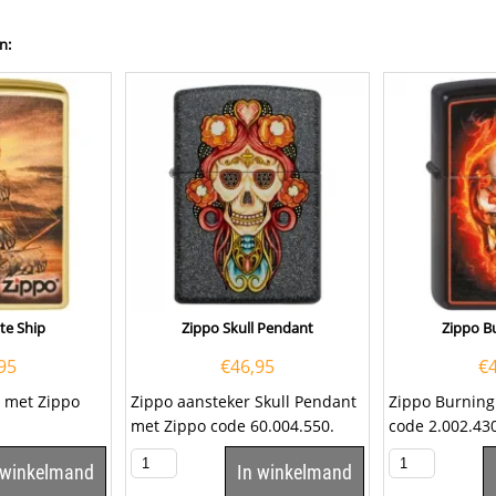
n:
te Ship
Zippo Skull Pendant
Zippo Bu
95
€
46,95
€
p met Zippo
Zippo aansteker Skull Pendant
Zippo Burning
met Zippo code 60.004.550.
code 2.002.4
Een Zippo aansteker is een
 winkelmand
In winkelmand
kwalitatief...