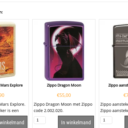
n:
 Mars Explore
Zippo Dragon Moon
Zippo aanst
90
€
55,00
€
Mars Explore.
Zippo Dragon Moon met Zippo
Zippo aansteke
ker is een
code 2.002.020.
Zippo aansteke
kwalitatief
 winkelmand
In winkelmand
met...
goede aanstek