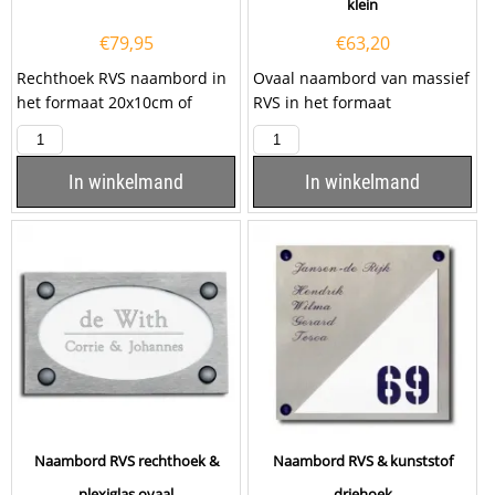
klein
€
79,95
€
63,20
Rechthoek RVS naambord in
Ovaal naambord van massief
het formaat 20x10cm of
RVS in het formaat
30x20m. Het naambord
120x60x5mm. De tekst wordt
wordt vervaardigd uit...
gegraveerd door...
In winkelmand
In winkelmand
Naambord RVS rechthoek &
Naambord RVS & kunststof
plexiglas ovaal
driehoek