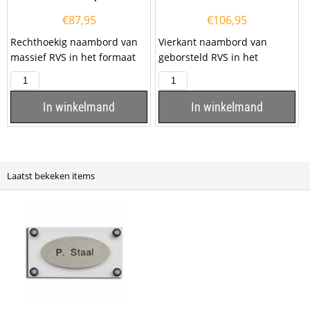
€
87,95
€
106,95
Rechthoekig naambord van
Vierkant naambord van
massief RVS in het formaat
geborsteld RVS in het
20x10cm en een dikte van
formaat 20x20cm met een
1mm. Het naambord...
uitsparing. D e tekst...
In winkelmand
In winkelmand
Laatst bekeken items