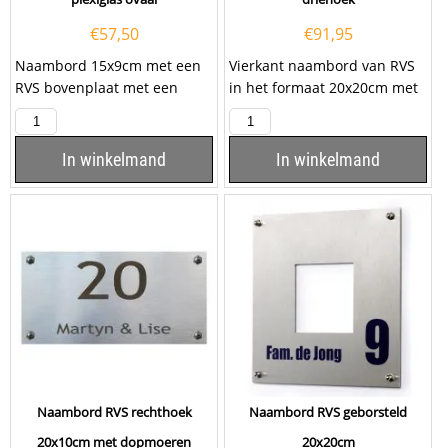
€
57,50
€
91,95
Naambord 15x9cm met een
Vierkant naambord van RVS
RVS bovenplaat met een
in het formaat 20x20cm met
ovale uitsparing en een
een kunststof bovenplaat
plexiglas...
met uitgesneden...
In winkelmand
In winkelmand
Naambord RVS rechthoek
Naambord RVS geborsteld
20x10cm met dopmoeren
20x20cm