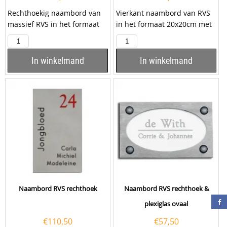
Rechthoekig naambord van
Vierkant naambord van RVS
massief RVS in het formaat
in het formaat 20x20cm met
20x10cm en een dikte van
een kunststof bovenplaat
1mm. Het naambord...
met uitgesneden...
In winkelmand
In winkelmand
Naambord RVS rechthoek
Naambord RVS rechthoek &
plexiglas ovaal
€
110,50
€
57,50