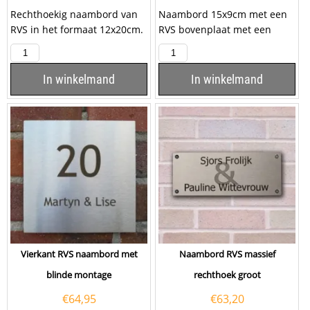
Rechthoekig naambord van
Naambord 15x9cm met een
RVS in het formaat 12x20cm.
RVS bovenplaat met een
U heeft de keuze uit een
ovale uitsparing en een
staande of liggende...
plexiglas...
In winkelmand
In winkelmand
Vierkant RVS naambord met
Naambord RVS massief
blinde montage
rechthoek groot
€
64,95
€
63,20