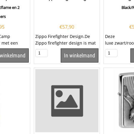
tflame en 2
Black/
ers
95
€
57,90
€
 Camp
Zippo Firefighter Design.De
Deze
r met een
Zippo firefighter design is mat
luxe zwart/ro
teking en twee
zwart afgewerkt met aan de
Colibri Cut Bl
 winkelmand
In winkelmand
mmen....
voorzijde...
van twee...