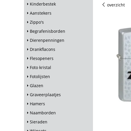
Kinderbestek
overzicht
Aanstekers
Zippo's
Begrafenisborden
Dierenpenningen
Drankflacons
Flesopeners
Foto kristal
Fotolijsten
Glazen
Graveerplaatjes
Hamers
Naamborden
Sieraden
Wijnsets