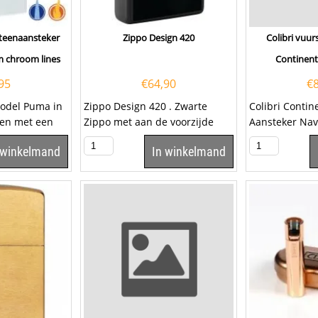
teenaansteker
Zippo Design 420
Colibri vuur
m chroom lines
Continent
95
€
64,90
€
model Puma in
Zippo Design 420 . Zwarte
Colibri Contin
 en met een
Zippo met aan de voorzijde
Aansteker Na
 aan de
een opdruk van het getal 420.
– Luxe Cadea
 winkelmand
In winkelmand
Deze Zippo...
zoek naar een.