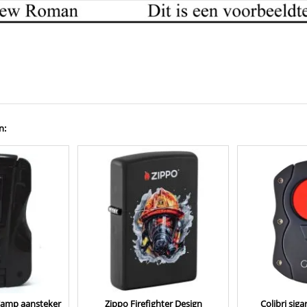
n:
Camp aansteker
Zippo Firefighter Design
Colibri sig