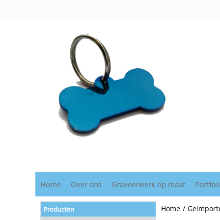
Home
Over ons
Graveerwerk op maat
Portfol
Home
/
Geimporte
Producten