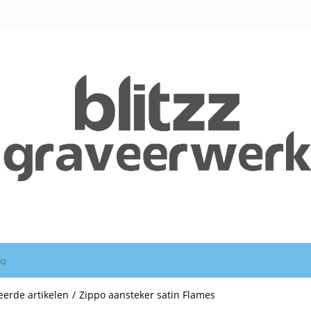
io
erde artikelen
/
Zippo aansteker satin Flames