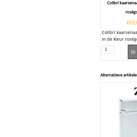
Colibri kaarsena
roség
€
69,
Colibri kaarsena
in de kleur rosé
Colibri aansteker
In
Alternatieve artikele