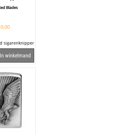
Red Blades
59,00
od sigarenknipper
ades is voorzien
In winkelmand