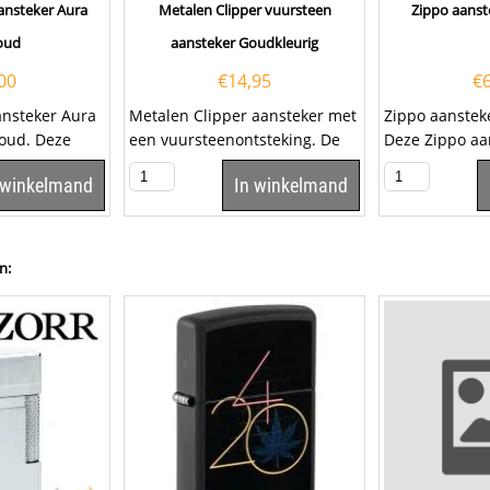
ansteker Aura
Metalen Clipper vuursteen
Zippo aanst
oud
aansteker Goudkleurig
00
€
14,95
€
ansteker Aura
Metalen Clipper aansteker met
Zippo aanstek
goud. Deze
een vuursteenontsteking. De
Deze Zippo aa
 heeft een...
aansteker geeft een prachtige
een geborste
 winkelmand
In winkelmand
soft...
afwerking en a
n: