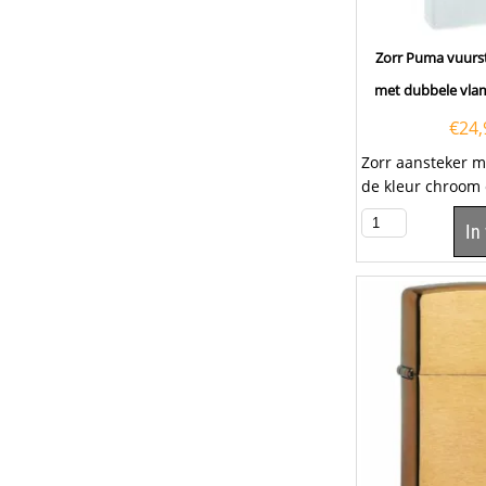
Zorr Puma vuurs
met dubbele vla
€
24,
Zorr aansteker 
de kleur chroom
gestreept design
In
voorkant en...