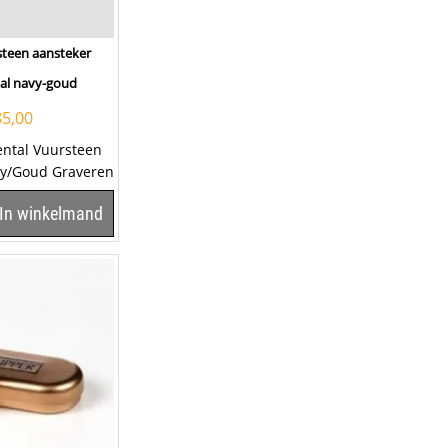
steen aansteker
al navy-goud
85,00
ental Vuursteen
vy/Goud Graveren
u met NaamOp
In winkelmand
..