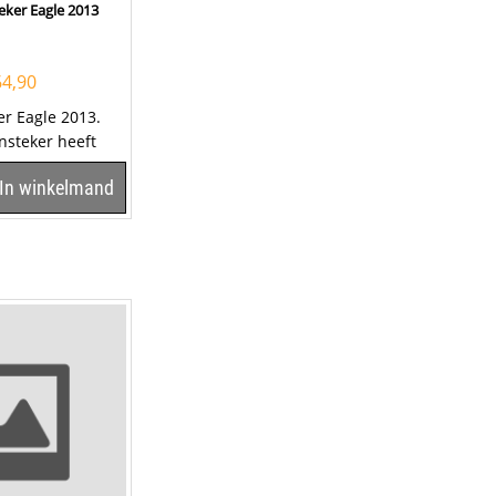
eker Eagle 2013
64,90
er Eagle 2013.
nsteker heeft
ld chromen
In winkelmand
an...