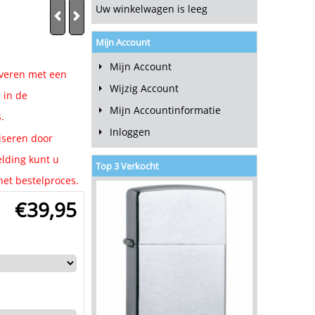
Uw winkelwagen is leeg
Mijn Account
Mijn Account
raveren met een
Wijzig Account
 in de
Mijn Accountinformatie
.
Inloggen
liseren door
lding kunt u
Top 3 Verkocht
et bestelproces.
€
39,95