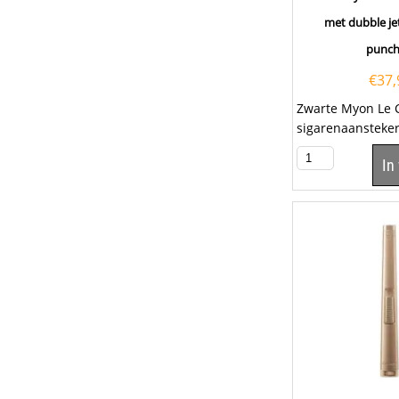
met dubble je
punch
€
37,
Zwarte Myon Le
sigarenaansteke
elektrische onts
In
krachtige jet vla