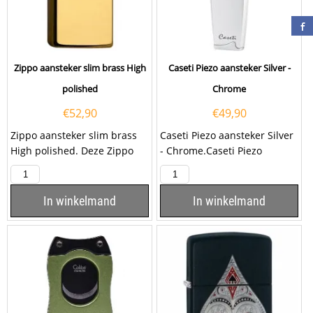
Zippo aansteker slim brass High
Caseti Piezo aansteker Silver -
polished
Chrome
€
52,90
€
49,90
Zippo aansteker slim brass
Caseti Piezo aansteker Silver
High polished. Deze Zippo
- Chrome.Caseti Piezo
aansteker heeft een
aansteker Silver - Chrome is
hoogglans messing...
silver - chrome...
In winkelmand
In winkelmand