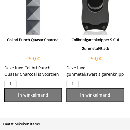
Colibri Punch Quasar Charcoal
Colibri sigarenknipper S-Cut
Gunmetal/Black
€
59,00
€
59,00
Deze luxe Colibri Punch
Deze luxe
Quasar Charcoal is voorzien
gunmetal/zwart sigarenknipp
van drie roestvrijstalen
er Colibri S-Cut is voorzien
punchers met een...
van twee snijmessen van...
In winkelmand
In winkelmand
Laatst bekeken items