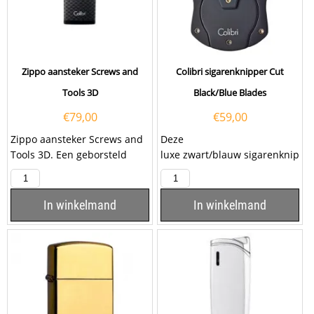
Zippo aansteker Screws and
Colibri sigarenknipper Cut
Tools 3D
Black/Blue Blades
€
79,00
€
59,00
Zippo aansteker Screws and
Deze
Tools 3D. Een geborsteld
luxe zwart/blauw sigarenknip
chroom Zippo aansteker met
per Colibri Cut Blades is
aan de voorzijde een...
voorzien van twee...
In winkelmand
In winkelmand