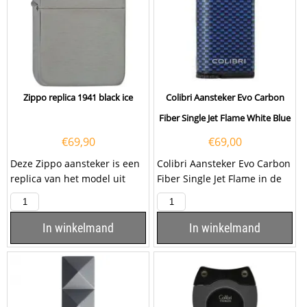
Zippo replica 1941 black ice
Colibri Aansteker Evo Carbon
Fiber Single Jet Flame White Blue
€
69,90
€
69,00
Deze Zippo aansteker is een
Colibri Aansteker Evo Carbon
replica van het model uit
Fiber Single Jet Flame in de
1941. De Zippo replica 1941
kleur Blauw. Deze Colibri
black ice heeft...
aansteker...
In winkelmand
In winkelmand