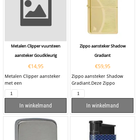
Metalen Clipper vuursteen
Zippo aansteker Shadow
aansteker Goudkleurig
Gradiant
€
14,95
€
59,95
Metalen Clipper aansteker
Zippo aansteker Shadow
met een
Gradiant.Deze Zippo
vuursteenontsteking. De
aasnteker heeft een
aansteker geeft een
geborsteld brass afwerking
prachtige soft...
met aan...
In winkelmand
In winkelmand