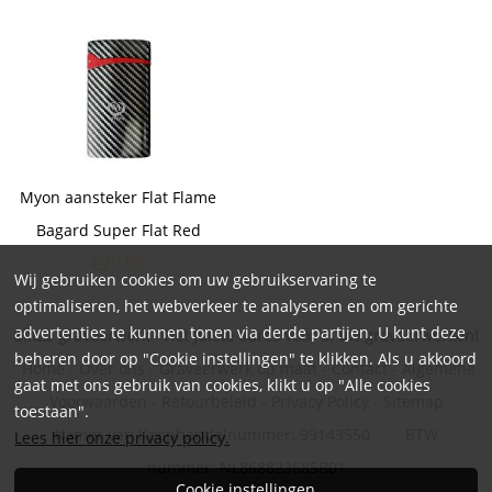
Myon aansteker Flat Flame
Bagard Super Flat Red
€
29,95
Wij gebruiken cookies om uw gebruikservaring te
optimaliseren, het webverkeer te analyseren en om gerichte
advertenties te kunnen tonen via derde partijen. U kunt deze
BlitZz graveerwerk - Hét juiste adres voor al uw graveerwerken!
beheren door op "Cookie instellingen" te klikken. Als u akkoord
Home
-
Over ons
-
Graveerwerk op maat
-
Contact
-
Algemene
gaat met ons gebruik van cookies, klikt u op "Alle cookies
Voorwaarden
-
Retourbeleid
-
Privacy Policy
-
Sitemap
toestaan".
Kamer van Koophandelnummer: 99143550 BTW
Lees hier onze privacy policy.
nummer: NL868823685B01
Cookie instellingen