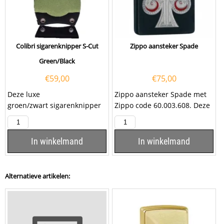
Colibri sigarenknipper S-Cut
Zippo aansteker Spade
Green/Black
€
59,00
€
75,00
Deze luxe
Zippo aansteker Spade met
groen/zwart sigarenknipper
Zippo code 60.003.608. Deze
Colibri S-Cut is voorzien van
mat zwarte aansteker is aan
twee snijmessen van...
de voorzijde...
In winkelmand
In winkelmand
Alternatieve artikelen: