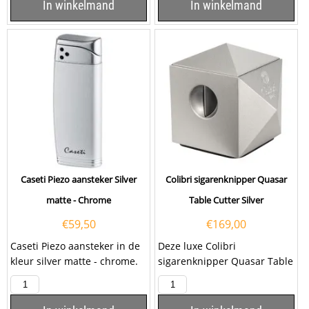
In winkelmand
In winkelmand
Caseti Piezo aansteker Silver
Colibri sigarenknipper Quasar
matte - Chrome
Table Cutter Silver
€
59,50
€
169,00
Caseti Piezo aansteker in de
Deze luxe Colibri
kleur silver matte - chrome.
sigarenknipper Quasar Table
Deze aansteker heeft een
Cutter Silver is één
elektrische...
combinatie van de...