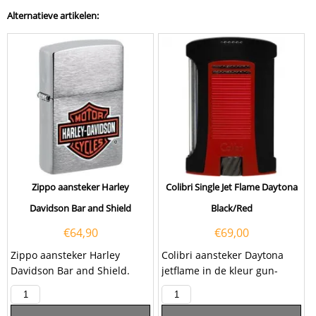
Alternatieve artikelen:
Zippo aansteker Harley
Colibri Single Jet Flame Daytona
Davidson Bar and Shield
Black/Red
€
64,90
€
69,00
Zippo aansteker Harley
Colibri aansteker Daytona
Davidson Bar and Shield.
jetflame in de kleur gun-
Deze Zippo aansteker heeft
zwart/rood. Deze Colibri
een geborsteld chromen...
aansteker heeft een...