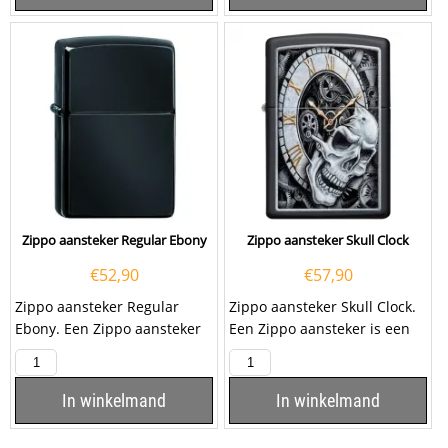
Zippo aansteker Regular Ebony
Zippo aansteker Skull Clock
€
52,90
€
57,90
Zippo aansteker Regular
Zippo aansteker Skull Clock.
Ebony. Een Zippo aansteker
Een Zippo aansteker is een
is een zeer kwalitatieve
zeer kwalitatieve aanstekers
aanstekers met de...
met de...
In winkelmand
In winkelmand