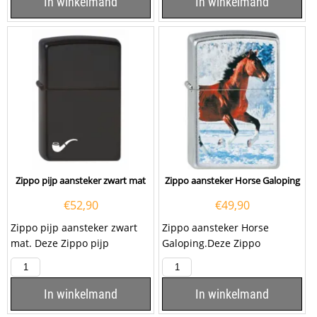
In winkelmand
In winkelmand
Zippo pijp aansteker zwart mat
Zippo aansteker Horse Galoping
€
52,90
€
49,90
Zippo pijp aansteker zwart
Zippo aansteker Horse
mat. Deze Zippo pijp
Galoping.Deze Zippo
aansteker heeft een mat
aansteker heeft een street
zwarte afwerking over...
chrome afwerking met aan
de...
In winkelmand
In winkelmand