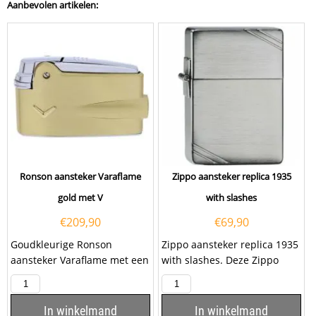
Aanbevolen artikelen:
Ronson aansteker Varaflame
Zippo aansteker replica 1935
gold met V
with slashes
€
209,90
€
69,90
Goudkleurige Ronson
Zippo aansteker replica 1935
aansteker Varaflame met een
with slashes. Deze Zippo
goudkleurig V-teken aan de
aansteker heeft een
voorzijde en een chromen...
geborsteld chromen...
In winkelmand
In winkelmand