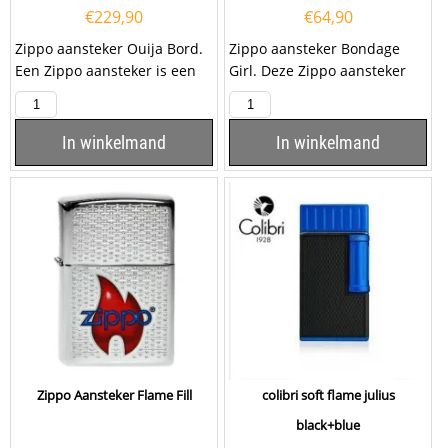
€
229,90
€
64,90
Zippo aansteker Ouija Bord.
Zippo aansteker Bondage
Een Zippo aansteker is een
Girl. Deze Zippo aansteker
kwalitatief
heeft een geborsteld
goede aansteker met...
chromen afwerking en aan
de...
In winkelmand
In winkelmand
Zippo Aansteker Flame Fill
colibri soft flame julius
black+blue