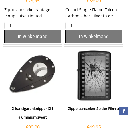
€
79,95
€
59,00
Zippo aansteker vintage
Colibri Single Flame Falcon
Pinup Luisa Limited
Carbon Fiber Silver in de
Edition.Deze Zippo aansteker
kleur grijs. Deze Colibri
heeft een satin chrome...
aansteker heeft een...
In winkelmand
In winkelmand
Xikar sigarenknipper XI1
Zippo aansteker Spider Filmrol
aluminium zwart
€
99,00
€
49,95