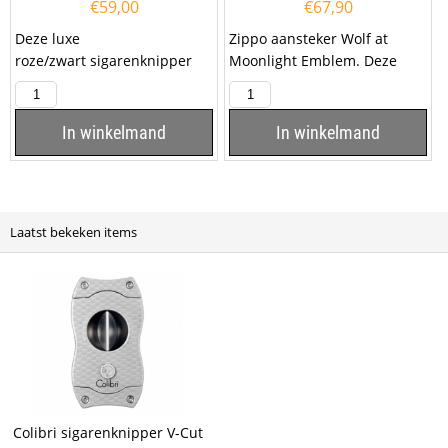
€
59,00
€
67,90
Deze luxe
Zippo aansteker Wolf at
roze/zwart sigarenknipper
Moonlight Emblem. Deze
Colibri S-Cut is voorzien van
Zippo aansteker heeft een
twee snijmessen van...
geborsteld chromen...
In winkelmand
In winkelmand
Laatst bekeken items
Colibri sigarenknipper V-Cut