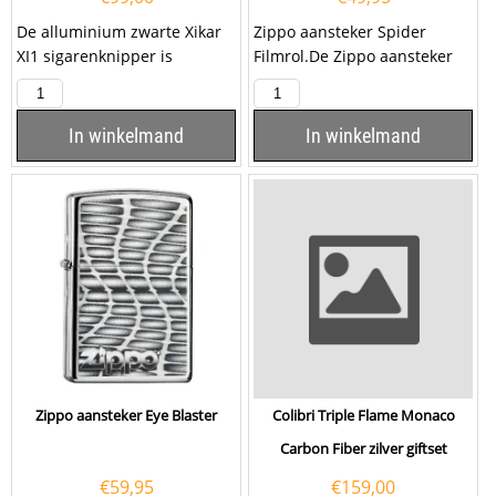
De alluminium zwarte Xikar
Zippo aansteker Spider
XI1 sigarenknipper is
Filmrol.De Zippo aansteker
gedurfd, mannelijk en
Spider Filmrol heeft een mat
prachtig ontworpen. De...
zwarte afwerking met...
In winkelmand
In winkelmand
Zippo aansteker Eye Blaster
Colibri Triple Flame Monaco
Carbon Fiber zilver giftset
€
59,95
€
159,00