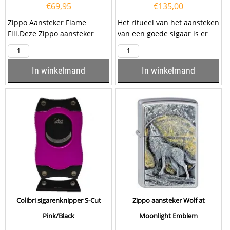
€
69,95
€
135,00
Zippo Aansteker Flame
Het ritueel van het aansteken
Fill.Deze Zippo aansteker
van een goede sigaar is er
heeft een hoogglans chrome
een van traditie en
afwerking met een...
vaardigheid - en het...
In winkelmand
In winkelmand
Colibri sigarenknipper S-Cut
Zippo aansteker Wolf at
Pink/Black
Moonlight Emblem